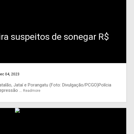
ra suspeitos de sonegar R$
ec 04, 2023
lão, Jataí e Porangatu (Foto: Divulgação/PCGO)Polícia
epressão ...
Readmore