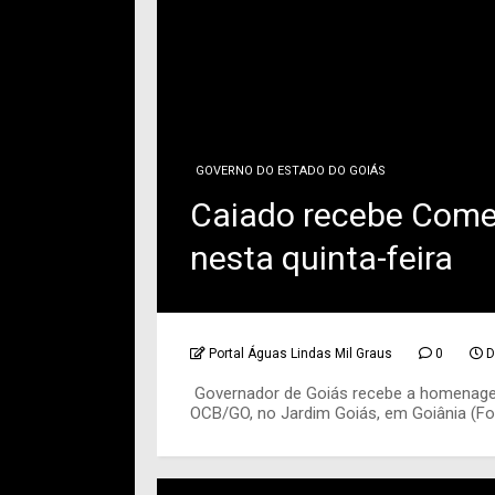
GOVERNO DO ESTADO DO GOIÁS
Caiado recebe Come
nesta quinta-feira
Portal Águas Lindas Mil Graus
0
D
Governador de Goiás recebe a homenagem 
OCB/GO, no Jardim Goiás, em Goiânia (Foto