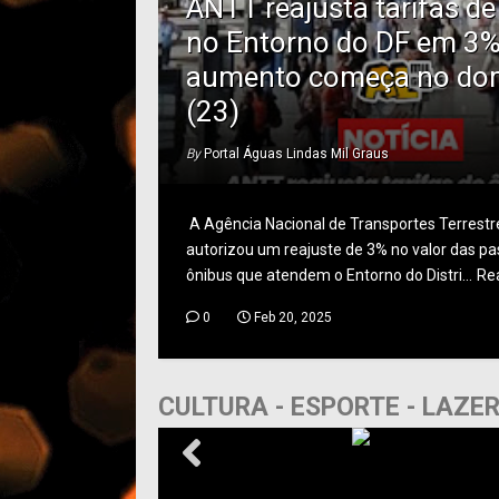
ANTT reajusta tarifas d
no Entorno do DF em 3%
aumento começa no do
(23)
By
Portal Águas Lindas Mil Graus
A Agência Nacional de Transportes Terrest
autorizou um reajuste de 3% no valor das p
ônibus que atendem o Entorno do Distri...
Re
0
Feb 20, 2025
CULTURA - ESPORTE - LAZE