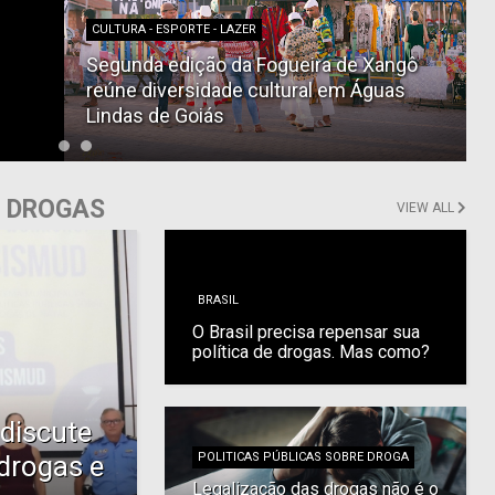
CULTURA - ESPORTE - LAZER
Segunda edição da Fogueira de Xangô
reúne diversidade cultural em Águas
Lindas de Goiás
E DROGAS
VIEW ALL
BRASIL
O Brasil precisa repensar sua
política de drogas. Mas como?
discute
 drogas e
POLITICAS PÚBLICAS SOBRE DROGA
Legalização das drogas não é o