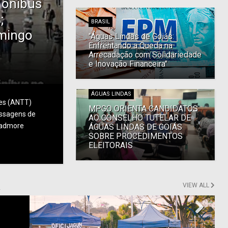
e ônibus
;
BRASIL
mingo
"Águas Lindas de Goiás:
Enfrentando a Queda na
Arrecadação com Solidariedade
e Inovação Financeira"
ÁGUAS LINDAS
res (ANTT)
MPGO ORIENTA CANDIDATOS
assagens de
AO CONSELHO TUTELAR DE
admore
ÁGUAS LINDAS DE GOIÁS
SOBRE PROCEDIMENTOS
ELEITORAIS
R
VIEW ALL