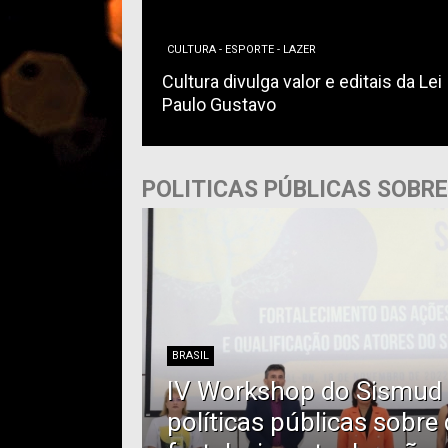
CULTURA - ESPORTE - LAZER
mpeões recebe
cinha da
Cultura divulga valor e editais da Lei
Paulo Gustavo
POLITICAS PÚBLICAS SOBR
BRASIL
IV Workshop do Sismud 
políticas públicas sobre