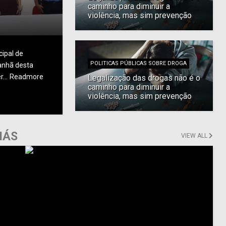
caminho para diminuir a
violência, mas sim prevenção
ipal de
POLITICAS PÚBLICAS SOBRE DROGA
manhã desta
...
Readmore
Legalização das drogas não é o
caminho para diminuir a
violência, mas sim prevenção
IÁS
VIEW ALL