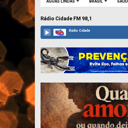
ÁGUAS LINDAS
BRASIL
SAÚD
Rádio Cidade FM 98,1
Rádio Cidade