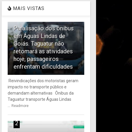
Turismo de Águas Lindas de Goiás
MAIS VISTAS
CULTURA - ESPO
comemora aprovação do plano de
1
trabalho para investimentos culturais na
Arraiá da P
cidade sob a liderança do prefeito Lucas
incrível pa
Paralisação dos ônibus
Antonietti
de Goiás
em Águas Lindas de
Goiás. Taguatur não
retomará as atividades
hoje, passageiros
enfrentam dificuldades
Reivindicações dos motoristas geram
impacto no transporte público e
demandam alternativas Ônibus da
Taguatur transporte Águas Lindas
...
Readmore
2