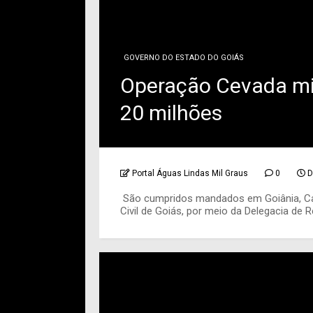
GOVERNO DO ESTADO DO GOIÁS
Operação Cevada mi
20 milhões
Portal Águas Lindas Mil Graus
0
D
São cumpridos mandados em Goiânia, Cata
Civil de Goiás, por meio da Delegacia de R