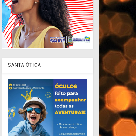
0
Portal Águas Lindas Mil Graus
O Santo e o Profano: Aind
Diferença?
READMORE
SANTA ÓTICA