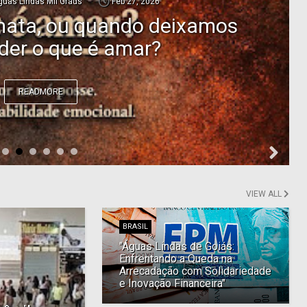
guas Lindas Mil Graus
Feb 27, 2026
ata, ou quando deixamos
der o que é amar?
READMORE
VIEW ALL
BRASIL
"Águas Lindas de Goiás:
Enfrentando a Queda na
Arrecadação com Solidariedade
e Inovação Financeira"