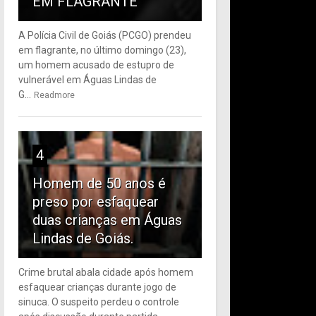
EM FLAGRANTE
A Polícia Civil de Goiás (PCGO) prendeu
em flagrante, no último domingo (23),
um homem acusado de estupro de
vulnerável em Águas Lindas de
G...
Readmore
4
Homem de 50 anos é
preso por esfaquear
duas crianças em Águas
Lindas de Goiás.
Crime brutal abala cidade após homem
esfaquear crianças durante jogo de
sinuca. O suspeito perdeu o controle