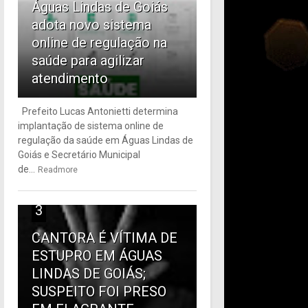
Águas Lindas de Goiás
adota novo sistema
online de regulação na
saúde para agilizar
atendimento
Prefeito Lucas Antonietti determina
implantação de sistema online de
regulação da saúde em Águas Lindas de
Goiás e Secretário Municipal
de...
Readmore
3
CANTORA É VÍTIMA DE
ESTUPRO EM ÁGUAS
LINDAS DE GOIÁS;
SUSPEITO FOI PRESO