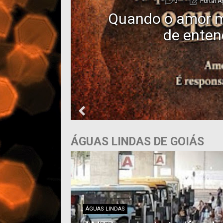
0
Portal Á
Quando o amor m
?
de enten
ÁGUAS LINDAS DE GOIÁS
ÁGUAS LINDAS