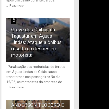
após discussão durante partida
...
Readmore
5
Greve dos Ônibus da
Taguatur em Águas
Lindas: Ataque a ônibus
resulta em lesões em
motorista
Paralisação dos motoristas de ônibus
em Águas Lindas de Goiás causa
6
transtornos aos passageiros No dia
12/06, os motoristas da empresa de
TRANSPORTE PÚBLICO
...
Readmore
EM ÁGUAS LINDAS DE
GOIÁS: DEPUTADO
ANDERSON TEODORO E