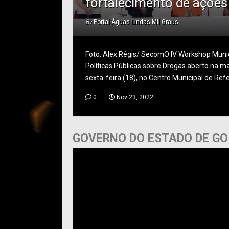
fortalecimento de ações
By
Portal Águas Lindas Mil Graus
Foto: Alex Régis/ SecomO IV Workshop Munic
Políticas Públicas sobre Drogas aberto na 
sexta-feira (18), no Centro Municipal de Refer
0
Nov 23, 2022
GOVERNO DO ESTADO DE GO