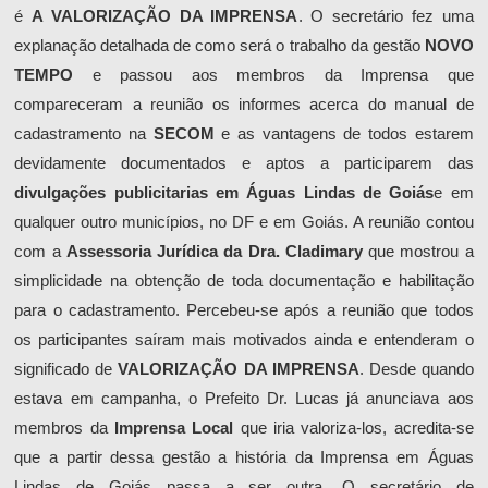
é
A VALORIZAÇÃO DA IMPRENSA
. O secretário fez uma
explanação detalhada de como será o trabalho da gestão
NOVO
TEMPO
e passou aos membros da Imprensa que
compareceram a reunião os informes acerca do manual de
cadastramento na
SECOM
e as vantagens de todos estarem
devidamente documentados e aptos a participarem das
divulgações publicitarias em Águas Lindas de Goiás
e em
qualquer outro municípios, no DF e em Goiás. A reunião contou
com a
Assessoria Jurídica da Dra. Cladimary
que mostrou a
simplicidade na obtenção de toda documentação e habilitação
para o cadastramento. Percebeu-se após a reunião que todos
os participantes saíram mais motivados ainda e entenderam o
significado de
VALORIZAÇÃO DA IMPRENSA
. Desde quando
estava em campanha, o Prefeito Dr. Lucas já anunciava aos
membros da
Imprensa Local
que iria valoriza-los, acredita-se
que a partir dessa gestão a história da Imprensa em Águas
Lindas de Goiás passa a ser outra. O secretário de