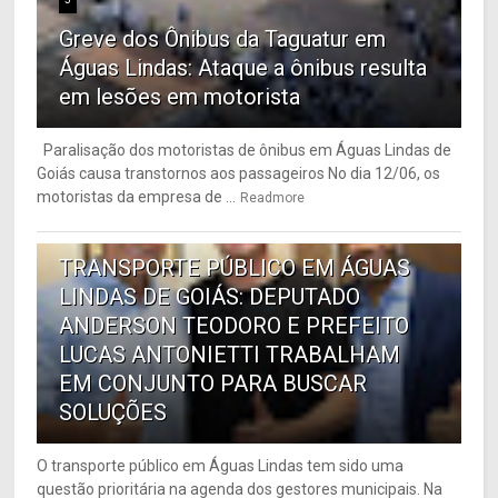
Greve dos Ônibus da Taguatur em
Águas Lindas: Ataque a ônibus resulta
em lesões em motorista
Paralisação dos motoristas de ônibus em Águas Lindas de
Goiás causa transtornos aos passageiros No dia 12/06, os
motoristas da empresa de ...
Readmore
6
TRANSPORTE PÚBLICO EM ÁGUAS
LINDAS DE GOIÁS: DEPUTADO
ANDERSON TEODORO E PREFEITO
LUCAS ANTONIETTI TRABALHAM
EM CONJUNTO PARA BUSCAR
SOLUÇÕES
O transporte público em Águas Lindas tem sido uma
questão prioritária na agenda dos gestores municipais. Na