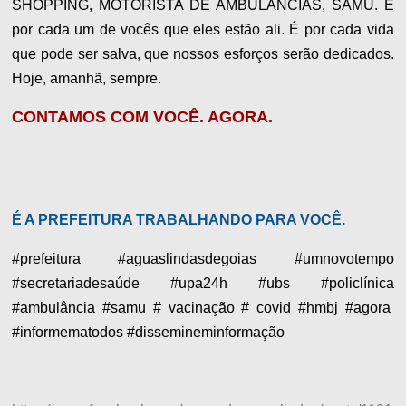
SHOPPING, MOTORISTA DE AMBULÂNCIAS, SAMU. É
por cada um de vocês que eles estão ali. É por cada vida
que pode ser salva, que nossos esforços serão dedicados.
Hoje, amanhã, sempre.
CONTAMOS COM VOCÊ. AGORA.
É A PREFEITURA TRABALHANDO PARA VOCÊ.
#prefeitura #aguaslindasdegoias #umnovotempo
#secretariadesaúde #upa24h #ubs #policlínica
#ambulância #samu # vacinação # covid #hmbj #agora
#informematodos #dissemineminformação