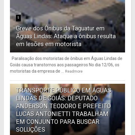
5
Greve dos Ônibus da Taguatur em
Águas Lindas: Ataque a ônibus resulta
em lesões em motorista
Paralisação dos motoristas de ônibus em Águas Lindas de
Goiás causa transtornos aos passageiros No dia 12/06, os
motoristas da empresa de ...
Readmore
6
TRANSPORTE PÚBLICO EM ÁGUAS
LINDAS DE GOIÁS: DEPUTADO
ANDERSON TEODORO E PREFEITO
LUCAS ANTONIETTI TRABALHAM
EM CONJUNTO PARA BUSCAR
SOLUÇÕES