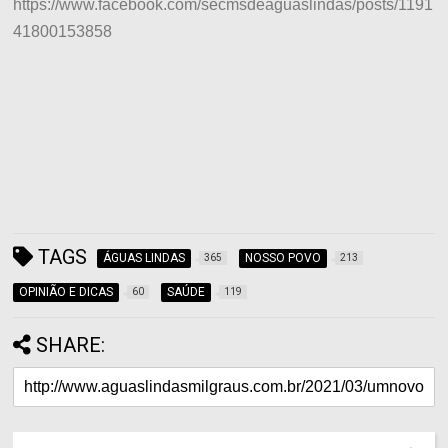
https://www.facebook.com/secmsdeaguaslindas/posts/1191
41800153858
TAGS
ÁGUAS LINDAS
NOSSO POVO
365
213
OPINIÃO E DICAS
SAÚDE
60
119
SHARE: