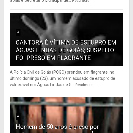
Goiás e Secretário Municipal de...
Readmore
3
CANTORA É VÍTIMA DE ESTUPRO EM
ÁGUAS LINDAS DE GOIÁS; SUSPEITO
FOI PRESO EM FLAGRANTE
A Polícia Civil de Goiás (PCGO) prendeu em flagrante, no
último domingo (23), um homem acusado de estupro de
vulnerável em Águas Lindas de G...
Readmore
4
Homem de 50 anos é preso por