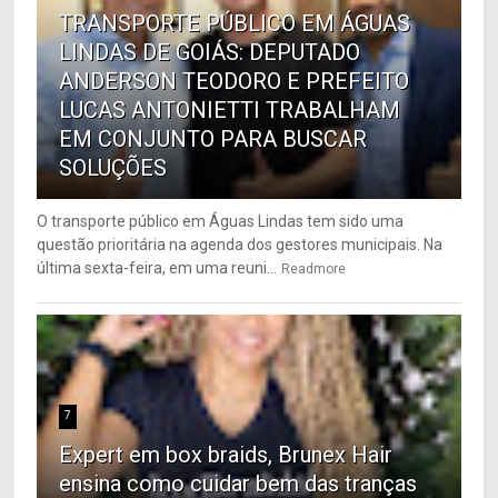
TRANSPORTE PÚBLICO EM ÁGUAS
LINDAS DE GOIÁS: DEPUTADO
ANDERSON TEODORO E PREFEITO
LUCAS ANTONIETTI TRABALHAM
EM CONJUNTO PARA BUSCAR
SOLUÇÕES
O transporte público em Águas Lindas tem sido uma
questão prioritária na agenda dos gestores municipais. Na
última sexta-feira, em uma reuni...
Readmore
7
Expert em box braids, Brunex Hair
ensina como cuidar bem das tranças