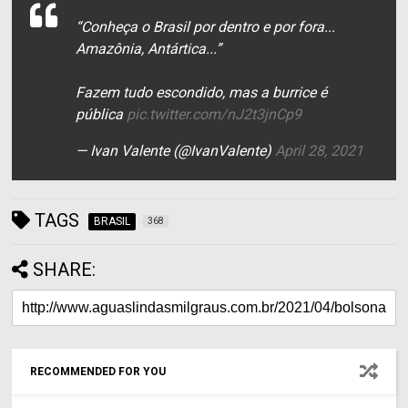
“Conheça o Brasil por dentro e por fora...
Amazônia, Antártica...”
Fazem tudo escondido, mas a burrice é
pública
pic.twitter.com/nJ2t3jnCp9
— Ivan Valente (@IvanValente)
April 28, 2021
TAGS
BRASIL
368
SHARE:
RECOMMENDED FOR YOU