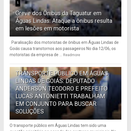
5
Greve dos Ônibus da Taguatur em
Águas Lindas: Ataque a ônibus resulta
em lesões em motorista
Paralisação dos motoristas de ônibus em Águas Lindas de
Goiás causa transtornos aos passageiros No dia 12/06, os
motoristas da empresa de ...
Readmore
6
TRANSPORTE PÚBLICO EM ÁGUAS
LINDAS DE GOIÁS: DEPUTADO
ANDERSON TEODORO E PREFEITO
LUCAS ANTONIETTI TRABALHAM
EM CONJUNTO PARA BUSCAR
SOLUÇÕES
O transporte público em Águas Lindas tem sido uma