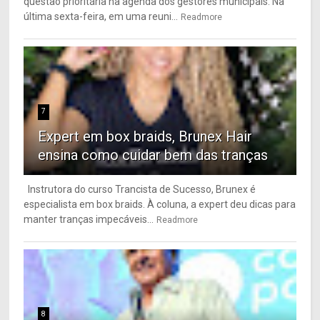
questão prioritária na agenda dos gestores municipais. Na
última sexta-feira, em uma reuni...
Readmore
7
Expert em box braids, Brunex Hair
ensina como cuidar bem das tranças
Instrutora do curso Trancista de Sucesso, Brunex é
especialista em box braids. À coluna, a expert deu dicas para
manter tranças impecáveis...
Readmore
8