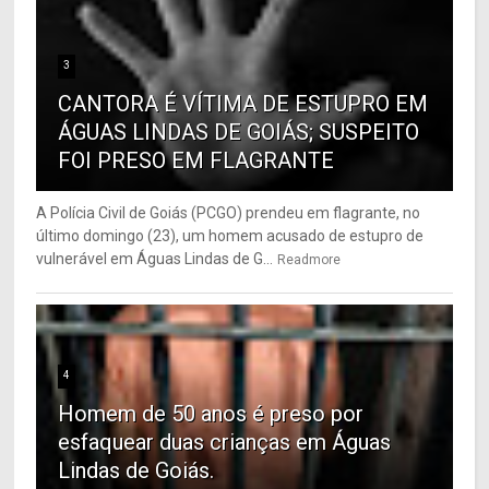
3
CANTORA É VÍTIMA DE ESTUPRO EM
ÁGUAS LINDAS DE GOIÁS; SUSPEITO
FOI PRESO EM FLAGRANTE
A Polícia Civil de Goiás (PCGO) prendeu em flagrante, no
último domingo (23), um homem acusado de estupro de
vulnerável em Águas Lindas de G...
Readmore
4
Homem de 50 anos é preso por
esfaquear duas crianças em Águas
Lindas de Goiás.