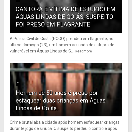
CANTORA É VÍTIMA DE ESTUPRO EM
ÁGUAS LINDAS DE GOIÁS; SUSPEITO
FOI PRESO EM FLAGRANTE
A Polícia Civil de Goiás (PCGO) prendeu em flagrante, no
último domingo (23), um homem acusado de estupro de
vulnerável em Águas Lindas de G...
Readmore
4
Homem de 50 anos é preso por
esfaquear duas crianças em Águas
Lindas de Goiás.
Crime brutal abala cidade após homem esfaquear crianças
durante jogo de sinuca. O suspeito perdeu o controle após