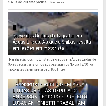
discussão durante partida ...
Readmore
5
Greve dos Ônibus da Taguatur em
Águas Lindas: Ataque a ônibus resulta
em lesões em motorista
Paralisação dos motoristas de ônibus em Águas Lindas de
Goiás causa transtornos aos passageiros No dia 12/06, os
motoristas da empresa de ...
Readmore
6
TRANSPORTE PÚBLICO EM ÁGUAS
LINDAS DE GOIÁS: DEPUTADO
ANDERSON TEODORO E PREFEITO
LUCAS ANTONIETTI TRABALHAM