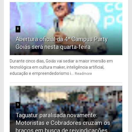
8
Abertura oficial da 4ª Campus Party
Goiás será nesta quarta-feira
Durante cinco dias, Goiás vai sediar a maior imersão em
tecnológica em cultura maker, inteligência artificial,
educação e empreendedorismo i...
Readmore
9
Taguatur paralisada novamente:
Motoristas e Cobradores cruzam os
braços em busca de reivindicações