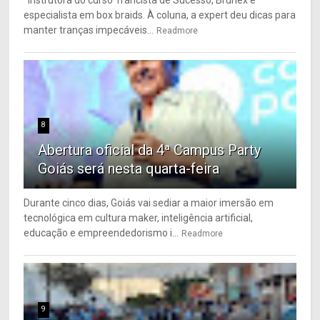
Instrutora do curso Trancista de Sucesso, Brunex é
especialista em box braids. À coluna, a expert deu dicas para
manter tranças impecáveis...
Readmore
8
Abertura oficial da 4ª Campus Party
Goiás será nesta quarta-feira
Durante cinco dias, Goiás vai sediar a maior imersão em
tecnológica em cultura maker, inteligência artificial,
educação e empreendedorismo i...
Readmore
9