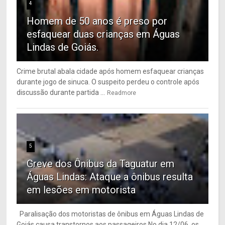
4
Homem de 50 anos é preso por
esfaquear duas crianças em Águas
Lindas de Goiás.
Crime brutal abala cidade após homem esfaquear crianças
durante jogo de sinuca. O suspeito perdeu o controle após
discussão durante partida ...
Readmore
5
Greve dos Ônibus da Taguatur em
Águas Lindas: Ataque a ônibus resulta
em lesões em motorista
Paralisação dos motoristas de ônibus em Águas Lindas de
Goiás causa transtornos aos passageiros No dia 12/06, os