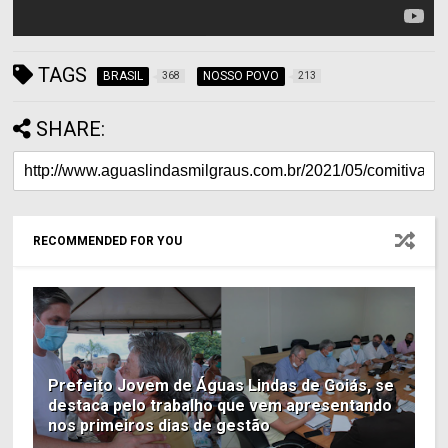
TAGS
BRASIL
NOSSO POVO
368
213
SHARE:
RECOMMENDED FOR YOU
Prefeito Jovem de Águas Lindas de Goiás, se
destaca pelo trabalho que vem apresentando
nos primeiros dias de gestão