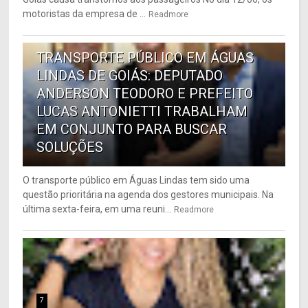
motoristas da empresa de ...
Readmore
6
TRANSPORTE PÚBLICO EM ÁGUAS
LINDAS DE GOIÁS: DEPUTADO
ANDERSON TEODORO E PREFEITO
LUCAS ANTONIETTI TRABALHAM
EM CONJUNTO PARA BUSCAR
SOLUÇÕES
O transporte público em Águas Lindas tem sido uma
questão prioritária na agenda dos gestores municipais. Na
última sexta-feira, em uma reuni...
Readmore
7