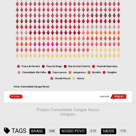
Projeto Comunidade Sangue Nosso
Infogram
TAGS
BRASIL
NOSSO POVO
SAÚDE
368
213
119