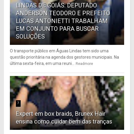
LINDAS DE GOIÁS: DEPUTADO
ANDERSON TEODORO E PREFEITO
LUCAS ANTONIETTI TRABALHAM
EM CONJUNTO PARA BUSCAR
SOLUÇÕES
O transporte público em Águas Lindas tem sido uma
questão prioritária na agenda dos gestores municipais. Na
última sexta-feira, em uma reuni...
Readmore
7
Expert em box braids, Brunex Hair
ensina como cuidar bem das tranças