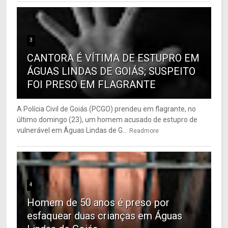
3
CANTORA É VÍTIMA DE ESTUPRO EM
ÁGUAS LINDAS DE GOIÁS; SUSPEITO
FOI PRESO EM FLAGRANTE
A Polícia Civil de Goiás (PCGO) prendeu em flagrante, no
último domingo (23), um homem acusado de estupro de
vulnerável em Águas Lindas de G...
Readmore
4
Homem de 50 anos é preso por
esfaquear duas crianças em Águas