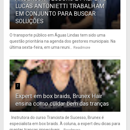
LUCAS ANTONIETTI TRABALHAM
EM CONJUNTO PARA BUSCAR
SOLUÇÕES
O transporte público em Águas Lindas tem sido uma
questão prioritária na agenda dos gestores municipais. Na
última sexta-feira, em uma reuni...
Readmore
7
Expert em box braids, Brunex Hair
ensina como cuidar bem das tranças
Instrutora do curso Trancista de Sucesso, Brunex é
especialista em box braids. À coluna, a expert deu dicas para
manter tranças impecáveis...