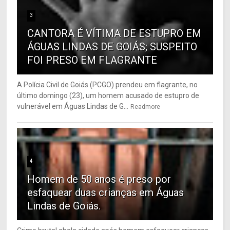
3
CANTORA É VÍTIMA DE ESTUPRO EM
ÁGUAS LINDAS DE GOIÁS; SUSPEITO
FOI PRESO EM FLAGRANTE
A Polícia Civil de Goiás (PCGO) prendeu em flagrante, no
último domingo (23), um homem acusado de estupro de
vulnerável em Águas Lindas de G...
Readmore
4
Homem de 50 anos é preso por
esfaquear duas crianças em Águas
Lindas de Goiás.