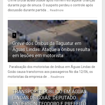
Crime brutal abala cidade após homem esfaquear crianças
durante jogo de sinuca. O suspeito perdeu o controle após
discussão durante partida ...
Readmore
5
Greve dos Ônibus da Taguatur em
Águas Lindas: Ataque a ônibus resulta
em lesões em motorista
Paralisação dos motoristas de ônibus em Águas Lindas de
Goiás causa transtornos aos passageiros No dia 12/06, os
motoristas da empresa de ...
Readmore
6
TRANSPORTE PÚBLICO EM ÁGUAS
LINDAS DE GOIÁS: DEPUTADO
ANDERSON TEODORO E PREFEITO