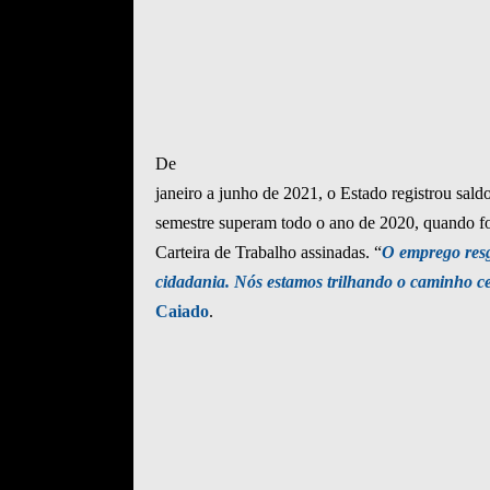
De
janeiro a junho de 2021, o Estado registrou sald
semestre superam todo o ano de 2020, quando f
Carteira de Trabalho assinadas. “
O emprego resg
cidadania. Nós estamos trilhando o caminho ce
Caiado
.