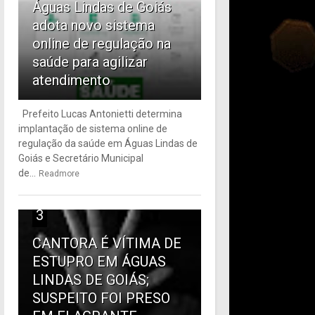
Águas Lindas de Goiás
adota novo sistema
online de regulação na
saúde para agilizar
atendimento
Prefeito Lucas Antonietti determina
implantação de sistema online de
regulação da saúde em Águas Lindas de
Goiás e Secretário Municipal
de...
Readmore
3
CANTORA É VÍTIMA DE
ESTUPRO EM ÁGUAS
LINDAS DE GOIÁS;
SUSPEITO FOI PRESO