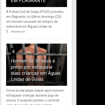
EM FLAGRANTE
A Polícia Civil de Goiás (PCGO) prendeu
em flagrante, no último domingo (23),
um homem acusado de estupro de
vulnerável em Águas Lindas de
G...
Readmore
4
Homem de 50 anos é
preso por esfaquear
duas crianças em Águas
Lindas de Goiás.
Crime brutal abala cidade após homem
esfaquear crianças durante jogo de
sinuca. O suspeito perdeu o controle