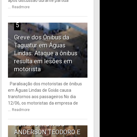
após discussão durante partida
...
Readmore
5
Greve dos Ônibus da
Taguatur em Águas
Lindas: Ataque a ônibus
resulta em lesões em
motorista
Paralisação dos motoristas de ônibus
em Águas Lindas de Goiás causa
6
transtornos aos passageiros No dia
12/06, os motoristas da empresa de
TRANSPORTE PÚBLICO
...
Readmore
EM ÁGUAS LINDAS DE
GOIÁS: DEPUTADO
ANDERSON TEODORO E