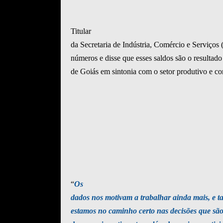
Titular
da Secretaria de Indústria, Comércio e Serviços
números e disse que esses saldos são o resultad
de Goiás em sintonia com o setor produtivo e co
“
Os
dados nos motivam a trabalhar ainda mais, e
estamos no caminho certo nas decisões que são