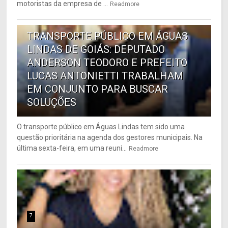
motoristas da empresa de ...
Readmore
6
TRANSPORTE PÚBLICO EM ÁGUAS
LINDAS DE GOIÁS: DEPUTADO
ANDERSON TEODORO E PREFEITO
LUCAS ANTONIETTI TRABALHAM
EM CONJUNTO PARA BUSCAR
SOLUÇÕES
O transporte público em Águas Lindas tem sido uma
questão prioritária na agenda dos gestores municipais. Na
última sexta-feira, em uma reuni...
Readmore
7