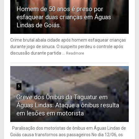
Homem de 50 anos é preso por
esfaquear duas crianças em Águas
Lindas de Goiás.
Crime brutal abala cidade após homem esfaquear crianças
durante jogo de sinuca. O suspeito perdeu o controle após
discussão durante partida ...
Readmore
5
Greve dos Ônibus da Taguatur em
Águas Lindas: Ataque a ônibus resulta
em lesões em motorista
Paralisação dos motoristas de ônibus em Águas Lindas de
Goiás causa transtornos aos passageiros No dia 12/06, os