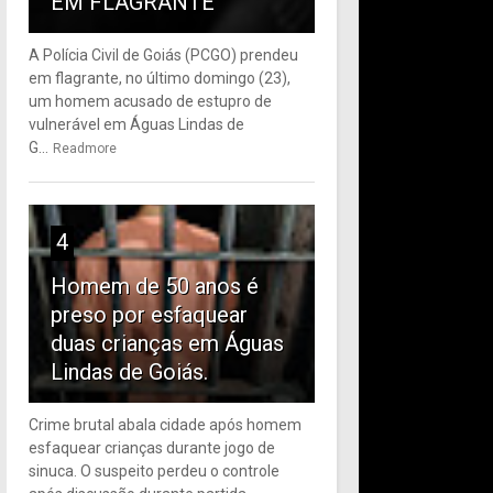
EM FLAGRANTE
A Polícia Civil de Goiás (PCGO) prendeu
em flagrante, no último domingo (23),
um homem acusado de estupro de
vulnerável em Águas Lindas de
G...
Readmore
4
Homem de 50 anos é
preso por esfaquear
duas crianças em Águas
Lindas de Goiás.
Crime brutal abala cidade após homem
esfaquear crianças durante jogo de
sinuca. O suspeito perdeu o controle