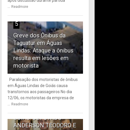
após discussão durante partida
...
Readmore
5
Greve dos Ônibus da
Taguatur em Águas
Lindas: Ataque a ônibus
resulta em lesões em
motorista
Paralisação dos motoristas de ônibus
em Águas Lindas de Goiás causa
6
transtornos aos passageiros No dia
12/06, os motoristas da empresa de
TRANSPORTE PÚBLICO
...
Readmore
EM ÁGUAS LINDAS DE
GOIÁS: DEPUTADO
ANDERSON TEODORO E