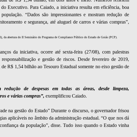
do Executivo. Para Caiado, a iniciativa resulta em eficiência, boa
da população. “Dados são impressionantes e mostram redução de
itoramento e segurança, até aluguel de carros e várias compras”,
/08), da abertura do II Seminário do Programa de Compliance Público do Estado de Goiás (PCP).
nços da iniciativa, ocorre até sexta-feira (27/08), com palestras
a, responsabilização e gestão de riscos. Desde fevereiro de 2019,
de R$ 1,54 bilhão ao Tesouro Estadual somente no eixo gestão de
 redução de despesas em todas as áreas, desde limpeza,
ros e várias compras”,
exemplificou Caiado.
rade na gestão do Estado” Durante o discurso, o governador frisou
égias aplicáveis no âmbito da administração estadual. “O que nos dá
e confiança da população”, disse. Tudo isso quando o Estado vinha