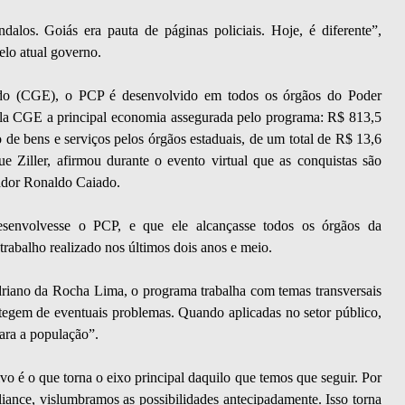
alos. Goiás era pauta de páginas policiais. Hoje, é diferente”,
pelo atual governo.
ado (CGE), o PCP é desenvolvido em todos os órgãos do Poder
la CGE a principal economia assegurada pelo programa: R$ 813,5
 de bens e serviços pelos órgãos estaduais, de um total de R$ 13,6
ue Ziller, afirmou durante o evento virtual que as conquistas são
ador Ronaldo Caiado.
senvolvesse o PCP, e que ele alcançasse todos os órgãos da
 trabalho realizado nos últimos dois anos e meio.
driano da Rocha Lima, o programa trabalha com temas transversais
otegem de eventuais problemas. Quando aplicadas no setor público,
para a população”.
ivo é o que torna o eixo principal daquilo que temos que seguir. Por
ance, vislumbramos as possibilidades antecipadamente. Isso torna