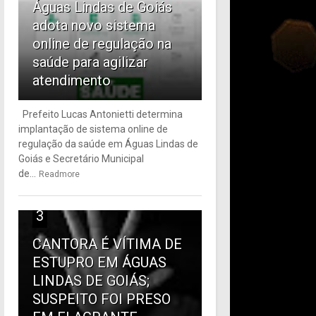
Águas Lindas de Goiás
adota novo sistema
online de regulação na
saúde para agilizar
atendimento
Prefeito Lucas Antonietti determina
implantação de sistema online de
regulação da saúde em Águas Lindas de
Goiás e Secretário Municipal
de...
Readmore
3
CANTORA É VÍTIMA DE
ESTUPRO EM ÁGUAS
LINDAS DE GOIÁS;
SUSPEITO FOI PRESO