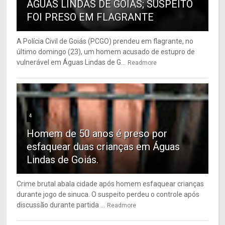
ÁGUAS LINDAS DE GOIÁS; SUSPEITO
FOI PRESO EM FLAGRANTE
A Polícia Civil de Goiás (PCGO) prendeu em flagrante, no
último domingo (23), um homem acusado de estupro de
vulnerável em Águas Lindas de G...
Readmore
4
Homem de 50 anos é preso por
esfaquear duas crianças em Águas
Lindas de Goiás.
Crime brutal abala cidade após homem esfaquear crianças
durante jogo de sinuca. O suspeito perdeu o controle após
discussão durante partida ...
Readmore