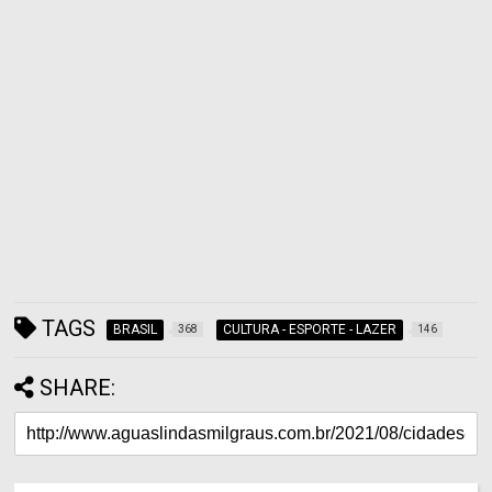
TAGS
BRASIL
CULTURA - ESPORTE - LAZER
368
146
SHARE: