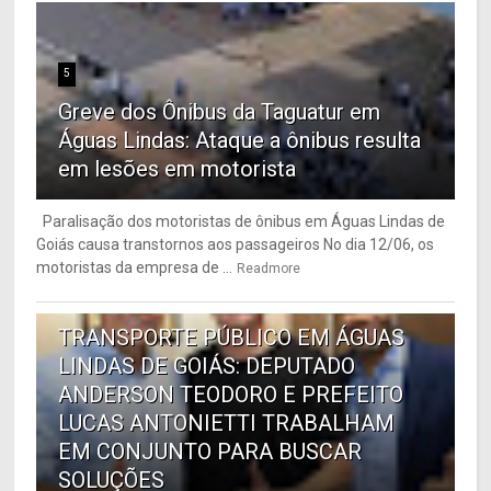
5
Greve dos Ônibus da Taguatur em
Águas Lindas: Ataque a ônibus resulta
em lesões em motorista
Paralisação dos motoristas de ônibus em Águas Lindas de
Goiás causa transtornos aos passageiros No dia 12/06, os
motoristas da empresa de ...
Readmore
6
TRANSPORTE PÚBLICO EM ÁGUAS
LINDAS DE GOIÁS: DEPUTADO
ANDERSON TEODORO E PREFEITO
LUCAS ANTONIETTI TRABALHAM
EM CONJUNTO PARA BUSCAR
SOLUÇÕES