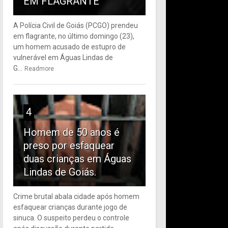
EM FLAGRANTE
A Polícia Civil de Goiás (PCGO) prendeu
em flagrante, no último domingo (23),
um homem acusado de estupro de
vulnerável em Águas Lindas de
G...
Readmore
4
Homem de 50 anos é
preso por esfaquear
duas crianças em Águas
Lindas de Goiás.
Crime brutal abala cidade após homem
esfaquear crianças durante jogo de
sinuca. O suspeito perdeu o controle