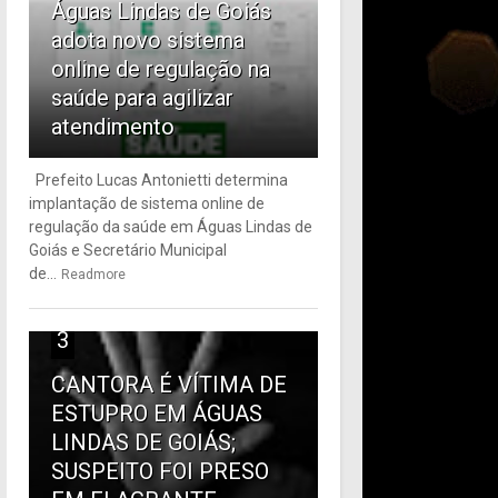
Águas Lindas de Goiás
adota novo sistema
online de regulação na
saúde para agilizar
atendimento
Prefeito Lucas Antonietti determina
implantação de sistema online de
regulação da saúde em Águas Lindas de
Goiás e Secretário Municipal
de...
Readmore
3
CANTORA É VÍTIMA DE
ESTUPRO EM ÁGUAS
LINDAS DE GOIÁS;
SUSPEITO FOI PRESO