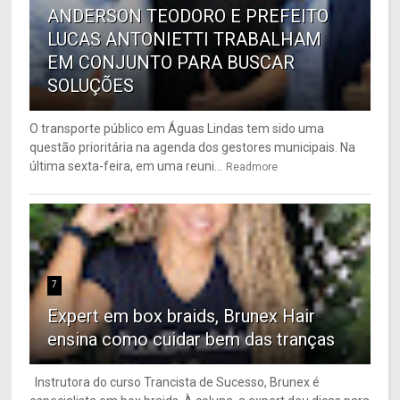
ANDERSON TEODORO E PREFEITO
LUCAS ANTONIETTI TRABALHAM
EM CONJUNTO PARA BUSCAR
SOLUÇÕES
O transporte público em Águas Lindas tem sido uma
questão prioritária na agenda dos gestores municipais. Na
última sexta-feira, em uma reuni...
Readmore
7
Expert em box braids, Brunex Hair
ensina como cuidar bem das tranças
Instrutora do curso Trancista de Sucesso, Brunex é