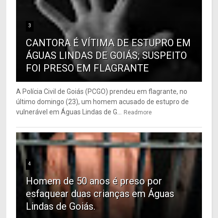
3
CANTORA É VÍTIMA DE ESTUPRO EM
ÁGUAS LINDAS DE GOIÁS; SUSPEITO
FOI PRESO EM FLAGRANTE
A Polícia Civil de Goiás (PCGO) prendeu em flagrante, no
último domingo (23), um homem acusado de estupro de
vulnerável em Águas Lindas de G...
Readmore
4
Homem de 50 anos é preso por
esfaquear duas crianças em Águas
Lindas de Goiás.