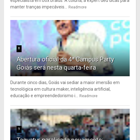
especialista em box braids. À coluna, a expert deu dicas para
manter tranças impecáveis...
Readmore
8
Abertura oficial da 4ª Campus Party
Goiás será nesta quarta-feira
Durante cinco dias, Goiás vai sediar a maior imersão em
tecnológica em cultura maker, inteligência artificial,
educação e empreendedorismo i...
Readmore
9
Taguatur paralisada novamente: