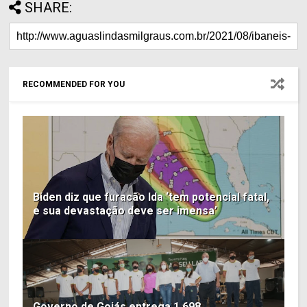
SHARE:
RECOMMENDED FOR YOU
Biden diz que furacão Ida ‘tem potencial fatal,
e sua devastação deve ser imensa’
Governo de Goiás entrega 1.698