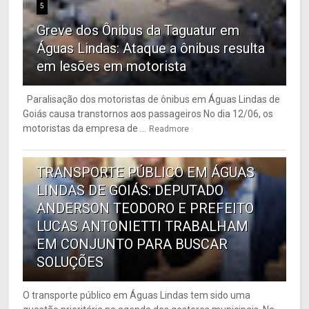
5
Greve dos Ônibus da Taguatur em
Águas Lindas: Ataque a ônibus resulta
em lesões em motorista
Paralisação dos motoristas de ônibus em Águas Lindas de
Goiás causa transtornos aos passageiros No dia 12/06, os
motoristas da empresa de ...
Readmore
6
TRANSPORTE PÚBLICO EM ÁGUAS
LINDAS DE GOIÁS: DEPUTADO
ANDERSON TEODORO E PREFEITO
LUCAS ANTONIETTI TRABALHAM
EM CONJUNTO PARA BUSCAR
SOLUÇÕES
O transporte público em Águas Lindas tem sido uma