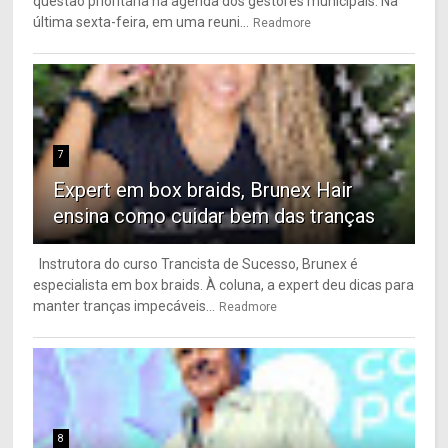
questão prioritária na agenda dos gestores municipais. Na
última sexta-feira, em uma reuni...
Readmore
7
Expert em box braids, Brunex Hair
ensina como cuidar bem das tranças
Instrutora do curso Trancista de Sucesso, Brunex é
especialista em box braids. À coluna, a expert deu dicas para
manter tranças impecáveis...
Readmore
8