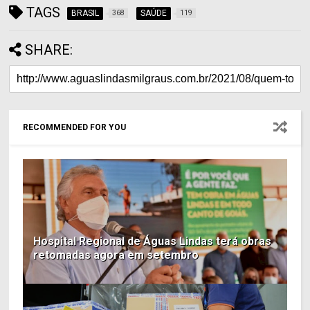
TAGS
BRASIL
SAÚDE
368
119
SHARE:
RECOMMENDED FOR YOU
Hospital Regional de Águas Lindas terá obras
retomadas agora em setembro