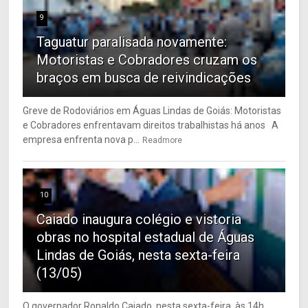
9
Taguatur paralisada novamente:
Motoristas e Cobradores cruzam os
braços em busca de reivindicações
Greve de Rodoviários em Águas Lindas de Goiás: Motoristas
e Cobradores enfrentavam direitos trabalhistas há anos A
empresa enfrenta nova p...
Readmore
10
Caiado inaugura colégio e vistoria
obras no hospital estadual de Águas
Lindas de Goiás, nesta sexta-feira
(13/05)
O governador Ronaldo Caiado, nesta sexta-feira, às 14h,