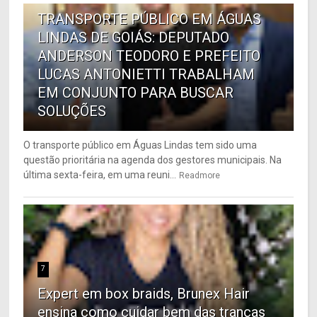
TRANSPORTE PÚBLICO EM ÁGUAS
LINDAS DE GOIÁS: DEPUTADO
ANDERSON TEODORO E PREFEITO
LUCAS ANTONIETTI TRABALHAM
EM CONJUNTO PARA BUSCAR
SOLUÇÕES
O transporte público em Águas Lindas tem sido uma
questão prioritária na agenda dos gestores municipais. Na
última sexta-feira, em uma reuni...
Readmore
7
Expert em box braids, Brunex Hair
ensina como cuidar bem das tranças