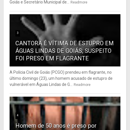
Goiás e Secretário Municipal de...
Readmore
3
CANTORA É VÍTIMA DE ESTUPRO EM
ÁGUAS LINDAS DE GOIÁS; SUSPEITO
FOI PRESO EM FLAGRANTE
A Polícia Civil de Goiás (PCGO) prendeu em flagrante, no
último domingo (23), um homem acusado de estupro de
vulnerável em Águas Lindas de G...
Readmore
4
Homem de 50 anos é preso por