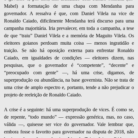
Mabel) a formatação de uma chapa com Mendanha para
governador. A ressalva é que, com Daniel Vilela na vice de
Ronaldo Caiado, dificilmente Mendanha terá discurso para uma
campanha majoritária. Iria prevalecer, em toda a campanha, a tese
de que “traiu” Daniel Vilela e a memória de Maguito Vilela. Os
eleitores goianos perdoam muita coisa — menos ingratidão e
traição. Se não há oposição externa para enfrentar Ronaldo
Caiado, em igualdades de condições — eleitores dizem, nas
pesquisas, que o governador é “competente”, “decente” e
“preocupado com gente” —, há uma crise, digamos, de
superprodução ou abundância, na base governista. Não se trata de
uma crise de amplo espectro e, portanto, tende a não prejudicar o
projeto de reeleição de Ronaldo Caiado.
A crise é a seguinte: há uma superprodução de vices. É como se,
de repente, “todo mundo” — expressão genérica, mas, no caso,
válida —, quisesse ser vice do governador. Vale lembrar que,
embora fosse o favorito para governador na disputa de 2018, não