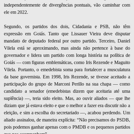
independentemente de divergências pontuais, vão caminhar com
ele em 2022.
Segundo, os partidos dos dois, Cidadania e PSB, não têm
expressão em Goiás. Tanto que Lissauer Vieira deve disputar
mandato de deputado federal por outro partido. Terceiro, Daniel
Vilela está se aproximando, mas ainda não pertence à base do
governador e lidera um partido com longa história na política de
Goiás — com figuras emblemáticas, como Iris Rezende e Maguito
Vilela. Portanto, o emedebista soma para fortalecer a musculatura
da base governista. Em 1998, Iris Rezende, se tivesse aceitado a
participação do grupo de Marconi Perillo na sua chapa — como
candidato a senador (emedebistas dizem que aceitaria até uma
suplência) —, teria sido eleito. Mas, ao ouvir aliados — que lhe
diziam que já estava eleito e que o melhor a fazer era discutir não a
eleição, e sim a escolha do secretariado —, acabou perdendo. Um
aliado assinalou, de maneira explícita: “Não precisamos do PSDB,
pois podemos ganhar apenas com o PMDB e os pequenos partidos