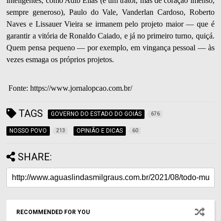
inteligentes, como Adib Elias (é um trator, mas de coração imenso,
sempre generoso), Paulo do Vale, Vanderlan Cardoso, Roberto
Naves e Lissauer Vieira se irmanem pelo projeto maior — que é
garantir a vitória de Ronaldo Caiado, e já no primeiro turno, quiçá.
Quem pensa pequeno — por exemplo, em vingança pessoal — às
vezes esmaga os próprios projetos.
Fonte: https://www.jornalopcao.com.br/
TAGS
GOVERNO DO ESTADO DO GOIÁS
676
NOSSO POVO
OPINIÃO E DICAS
213
60
SHARE:
RECOMMENDED FOR YOU