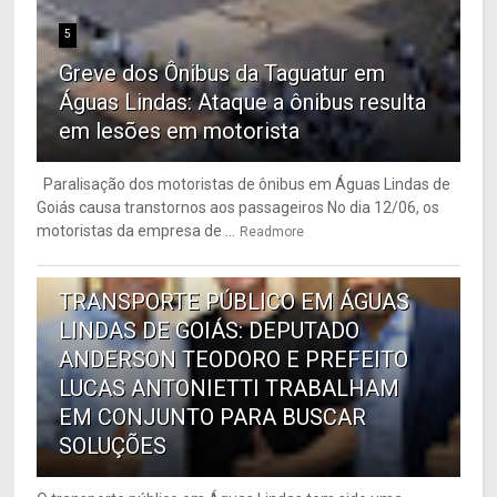
5
Greve dos Ônibus da Taguatur em
Águas Lindas: Ataque a ônibus resulta
em lesões em motorista
Paralisação dos motoristas de ônibus em Águas Lindas de
Goiás causa transtornos aos passageiros No dia 12/06, os
motoristas da empresa de ...
Readmore
6
TRANSPORTE PÚBLICO EM ÁGUAS
LINDAS DE GOIÁS: DEPUTADO
ANDERSON TEODORO E PREFEITO
LUCAS ANTONIETTI TRABALHAM
EM CONJUNTO PARA BUSCAR
SOLUÇÕES