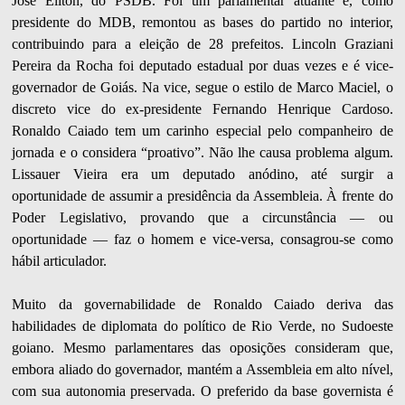
José Eliton, do PSDB. Foi um parlamentar atuante e, como
presidente do MDB, remontou as bases do partido no interior,
contribuindo para a eleição de 28 prefeitos. Lincoln Graziani
Pereira da Rocha foi deputado estadual por duas vezes e é vice-
governador de Goiás. Na vice, segue o estilo de Marco Maciel, o
discreto vice do ex-presidente Fernando Henrique Cardoso.
Ronaldo Caiado tem um carinho especial pelo companheiro de
jornada e o considera “proativo”. Não lhe causa problema algum.
Lissauer Vieira era um deputado anódino, até surgir a
oportunidade de assumir a presidência da Assembleia. À frente do
Poder Legislativo, provando que a circunstância — ou
oportunidade — faz o homem e vice-versa, consagrou-se como
hábil articulador.
Muito da governabilidade de Ronaldo Caiado deriva das
habilidades de diplomata do político de Rio Verde, no Sudoeste
goiano. Mesmo parlamentares das oposições consideram que,
embora aliado do governador, mantém a Assembleia em alto nível,
com sua autonomia preservada. O preferido da base governista é