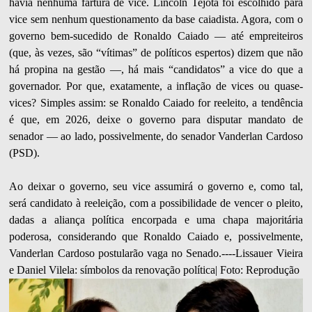
havia nenhuma fartura de vice. Lincoln Tejota foi escolhido para
vice sem nenhum questionamento da base caiadista. Agora, com o
governo bem-sucedido de Ronaldo Caiado — até empreiteiros
(que, às vezes, são “vítimas” de políticos espertos) dizem que não
há propina na gestão —, há mais “candidatos” a vice do que a
governador. Por que, exatamente, a inflação de vices ou quase-
vices? Simples assim: se Ronaldo Caiado for reeleito, a tendência
é que, em 2026, deixe o governo para disputar mandato de
senador — ao lado, possivelmente, do senador Vanderlan Cardoso
(PSD).
Ao deixar o governo, seu vice assumirá o governo e, como tal,
será candidato à reeleição, com a possibilidade de vencer o pleito,
dadas a aliança política encorpada e uma chapa majoritária
poderosa, considerando que Ronaldo Caiado e, possivelmente,
Vanderlan Cardoso postularão vaga no Senado.----Lissauer Vieira
e Daniel Vilela: símbolos da renovação política| Foto: Reprodução