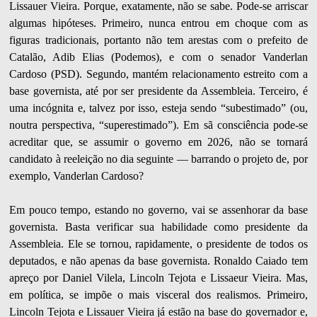
Lissauer Vieira. Porque, exatamente, não se sabe. Pode-se arriscar
algumas hipóteses. Primeiro, nunca entrou em choque com as
figuras tradicionais, portanto não tem arestas com o prefeito de
Catalão, Adib Elias (Podemos), e com o senador Vanderlan
Cardoso (PSD). Segundo, mantém relacionamento estreito com a
base governista, até por ser presidente da Assembleia. Terceiro, é
uma incógnita e, talvez por isso, esteja sendo “subestimado” (ou,
noutra perspectiva, “superestimado”). Em sã consciência pode-se
acreditar que, se assumir o governo em 2026, não se tornará
candidato à reeleição no dia seguinte — barrando o projeto de, por
exemplo, Vanderlan Cardoso?
Em pouco tempo, estando no governo, vai se assenhorar da base
governista. Basta verificar sua habilidade como presidente da
Assembleia. Ele se tornou, rapidamente, o presidente de todos os
deputados, e não apenas da base governista. Ronaldo Caiado tem
apreço por Daniel Vilela, Lincoln Tejota e Lissaeur Vieira. Mas,
em política, se impõe o mais visceral dos realismos. Primeiro,
Lincoln Tejota e Lissauer Vieira já estão na base do governador e,