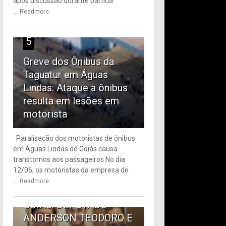
após discussão durante partida
...
Readmore
5
Greve dos Ônibus da
Taguatur em Águas
Lindas: Ataque a ônibus
resulta em lesões em
motorista
Paralisação dos motoristas de ônibus
em Águas Lindas de Goiás causa
6
transtornos aos passageiros No dia
12/06, os motoristas da empresa de
TRANSPORTE PÚBLICO
...
Readmore
EM ÁGUAS LINDAS DE
GOIÁS: DEPUTADO
ANDERSON TEODORO E