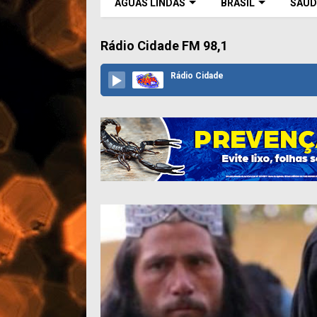
ÁGUAS LINDAS
BRASIL
SAÚD
Rádio Cidade FM 98,1
Rádio Cidade