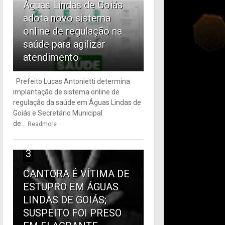
Águas Lindas de Goiás
adota novo sistema
online de regulação na
saúde para agilizar
atendimento
Prefeito Lucas Antonietti determina
implantação de sistema online de
regulação da saúde em Águas Lindas de
Goiás e Secretário Municipal
de...
Readmore
3
CANTORA É VÍTIMA DE
ESTUPRO EM ÁGUAS
LINDAS DE GOIÁS;
SUSPEITO FOI PRESO