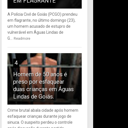
EM FLAGRANTE
A Polícia Civil de Goiás (PCGO) prendeu
em flagrante, no último domingo (23),
um homem acusado de estupro de
vulnerável em Águas Lindas de
G...
Readmore
4
Homem de 50 anos é
preso por esfaquear
duas crianças em Águas
Lindas de Goiás.
Crime brutal abala cidade após homem
esfaquear crianças durante jogo de
sinuca. O suspeito perdeu o controle