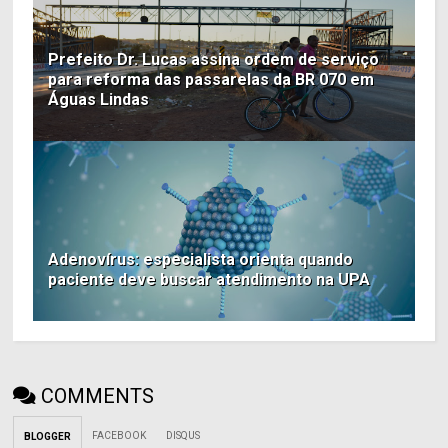
Prefeito Dr. Lucas assina ordem de serviço
para reforma das passarelas da BR 070 em
Águas Lindas
Adenovírus: especialista orienta quando
paciente deve buscar atendimento na UPA
COMMENTS
FACEBOOK
DISQUS
BLOGGER