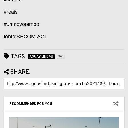
#reais
#umnovotempo
fonte:SECOM-AGL
TAGS
ÁGUAS LINDAS
365
SHARE:
RECOMMENDED FOR YOU