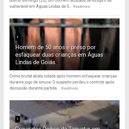
último domingo (23), um homem acusado de estupro de
vulnerável em Águas Lindas de G...
Readmore
4
Homem de 50 anos é preso por
esfaquear duas crianças em Águas
Lindas de Goiás.
Crime brutal abala cidade após homem esfaquear crianças
durante jogo de sinuca. O suspeito perdeu o controle após
discussão durante partida ...
Readmore
5
Greve dos Ônibus da Taguatur em