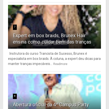
7
Expert em box braids, Brunex Hair
ensina como cuidar bem das tranças
Instrutora do curso Trancista de Sucesso, Brunex é
especialista em box braids. À coluna, a expert deu dicas para
manter tranças impecáveis...
Readmore
8
Abertura oficial da 4ª Campus Party