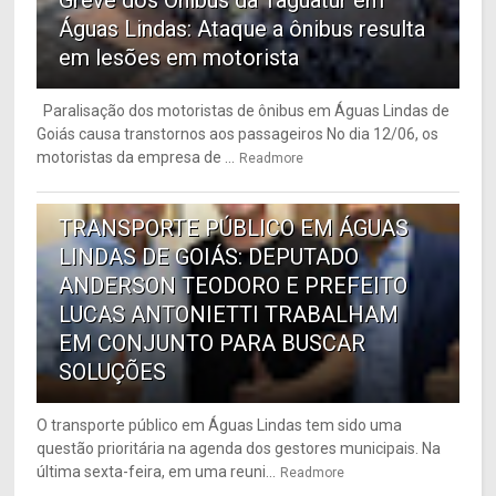
Águas Lindas: Ataque a ônibus resulta
em lesões em motorista
Paralisação dos motoristas de ônibus em Águas Lindas de
Goiás causa transtornos aos passageiros No dia 12/06, os
motoristas da empresa de ...
Readmore
6
TRANSPORTE PÚBLICO EM ÁGUAS
LINDAS DE GOIÁS: DEPUTADO
ANDERSON TEODORO E PREFEITO
LUCAS ANTONIETTI TRABALHAM
EM CONJUNTO PARA BUSCAR
SOLUÇÕES
O transporte público em Águas Lindas tem sido uma
questão prioritária na agenda dos gestores municipais. Na
última sexta-feira, em uma reuni...
Readmore