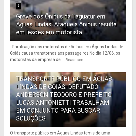
5
Greve dos Ônibus da Taguatur em
Águas Lindas: Ataque a ônibus resulta
em lesões em motorista
Paralisação dos motoristas de ônibus em Águas Lindas de
Goiás causa transtornos aos passageiros No dia 12/06, os
motoristas da empresa de ...
Readmore
6
TRANSPORTE PÚBLICO EM ÁGUAS
LINDAS DE GOIÁS: DEPUTADO
ANDERSON TEODORO E PREFEITO
LUCAS ANTONIETTI TRABALHAM
EM CONJUNTO PARA BUSCAR
SOLUÇÕES
O transporte público em Águas Lindas tem sido uma