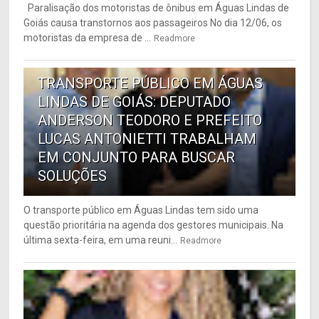
Paralisação dos motoristas de ônibus em Águas Lindas de
Goiás causa transtornos aos passageiros No dia 12/06, os
motoristas da empresa de ...
Readmore
6
TRANSPORTE PÚBLICO EM ÁGUAS
LINDAS DE GOIÁS: DEPUTADO
ANDERSON TEODORO E PREFEITO
LUCAS ANTONIETTI TRABALHAM
EM CONJUNTO PARA BUSCAR
SOLUÇÕES
O transporte público em Águas Lindas tem sido uma
questão prioritária na agenda dos gestores municipais. Na
última sexta-feira, em uma reuni...
Readmore