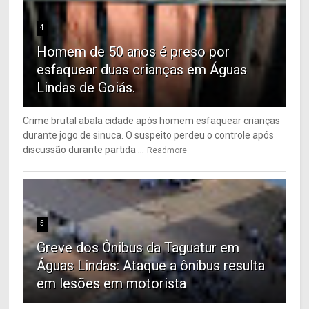
4
Homem de 50 anos é preso por
esfaquear duas crianças em Águas
Lindas de Goiás.
Crime brutal abala cidade após homem esfaquear crianças
durante jogo de sinuca. O suspeito perdeu o controle após
discussão durante partida ...
Readmore
5
Greve dos Ônibus da Taguatur em
Águas Lindas: Ataque a ônibus resulta
em lesões em motorista