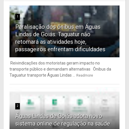
1
Paralisação dos ônibus em Águas
Lindas de Goiás. Taguatur não
retomará as atividades hoje,
passageiros enfrentam dificuldades
Reivindicações dos motoristas geram impacto no
transporte público e demandam alternativas Ônibus da
Taguatur transporte Águas Lindas ...
Readmore
2
Águas Lindas de Goiás adota novo
sistema online de regulação na saúde