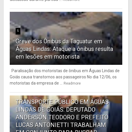
5
Greve dos Ônibus da Taguatur em
Águas Lindas: Ataque a ônibus resulta
em lesões em motorista
Paralisação dos motoristas de ônibus em Águas Lindas de
Goiás causa transtornos aos passageiros No dia 12/06, os
motoristas da empresa de ...
Readmore
6
TRANSPORTE PÚBLICO EM ÁGUAS
LINDAS DE GOIÁS: DEPUTADO
ANDERSON TEODORO E PREFEITO
LUCAS ANTONIETTI TRABALHAM