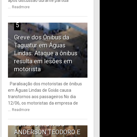
após discussão durante partida
...
Readmore
5
Greve dos Ônibus da
Taguatur em Águas
Lindas: Ataque a ônibus
resulta em lesões em
motorista
Paralisação dos motoristas de ônibus
em Águas Lindas de Goiás causa
6
transtornos aos passageiros No dia
12/06, os motoristas da empresa de
TRANSPORTE PÚBLICO
...
Readmore
EM ÁGUAS LINDAS DE
GOIÁS: DEPUTADO
ANDERSON TEODORO E