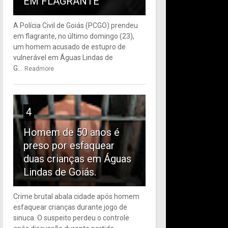
EM FLAGRANTE
A Polícia Civil de Goiás (PCGO) prendeu
em flagrante, no último domingo (23),
um homem acusado de estupro de
vulnerável em Águas Lindas de
G...
Readmore
4
Homem de 50 anos é
preso por esfaquear
duas crianças em Águas
Lindas de Goiás.
Crime brutal abala cidade após homem
esfaquear crianças durante jogo de
sinuca. O suspeito perdeu o controle