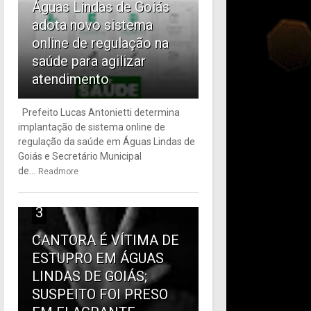
Águas Lindas de Goiás
adota novo sistema
online de regulação na
saúde para agilizar
atendimento
Prefeito Lucas Antonietti determina
implantação de sistema online de
regulação da saúde em Águas Lindas de
Goiás e Secretário Municipal
de...
Readmore
3
CANTORA É VÍTIMA DE
ESTUPRO EM ÁGUAS
LINDAS DE GOIÁS;
SUSPEITO FOI PRESO