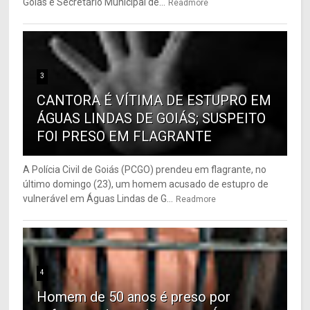
Goiás e Secretário Municipal de...
Readmore
3
CANTORA É VÍTIMA DE ESTUPRO EM
ÁGUAS LINDAS DE GOIÁS; SUSPEITO
FOI PRESO EM FLAGRANTE
A Polícia Civil de Goiás (PCGO) prendeu em flagrante, no
último domingo (23), um homem acusado de estupro de
vulnerável em Águas Lindas de G...
Readmore
4
Homem de 50 anos é preso por