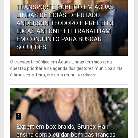
TRANSPORTE PÚBLICO EM ÁGUAS
LINDAS DE GOIÁS: DEPUTADO
ANDERSON TEODORO E PREFEITO
LUCAS ANTONIETTI TRABALHAM
EM CONJUNTO PARA BUSCAR
SOLUÇÕES
O transporte público em Águas Lindas tem sido uma
questão prioritária na agenda dos gestores municipais. Na
última sexta-feira, em uma reuni...
Readmore
7
Expert em box braids, Brunex Hair
ensina como cuidar bem das tranças