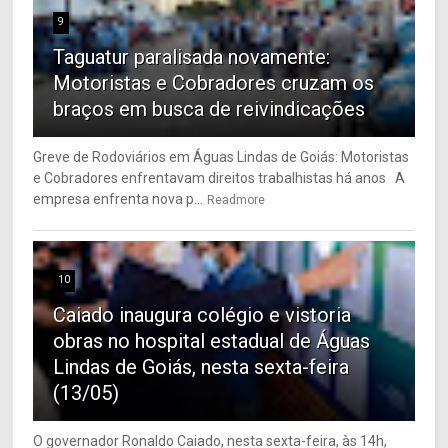
9
Taguatur paralisada novamente:
Motoristas e Cobradores cruzam os
braços em busca de reivindicações
Greve de Rodoviários em Águas Lindas de Goiás: Motoristas
e Cobradores enfrentavam direitos trabalhistas há anos A
empresa enfrenta nova p...
Readmore
10
Caiado inaugura colégio e vistoria
obras no hospital estadual de Águas
Lindas de Goiás, nesta sexta-feira
(13/05)
O governador Ronaldo Caiado, nesta sexta-feira, às 14h,