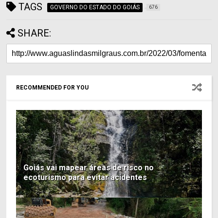
TAGS
GOVERNO DO ESTADO DO GOIÁS
676
SHARE:
RECOMMENDED FOR YOU
Goiás vai mapear áreas de risco no
ecoturismo para evitar acidentes