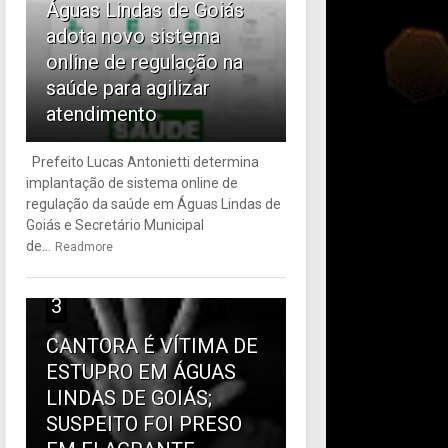
Águas Lindas de Goiás
adota novo sistema
online de regulação na
saúde para agilizar
atendimento
Prefeito Lucas Antonietti determina
implantação de sistema online de
regulação da saúde em Águas Lindas de
Goiás e Secretário Municipal
de...
Readmore
3
CANTORA É VÍTIMA DE
ESTUPRO EM ÁGUAS
LINDAS DE GOIÁS;
SUSPEITO FOI PRESO