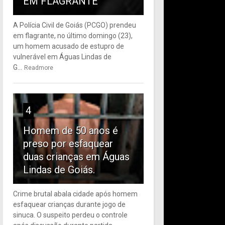
EM FLAGRANTE
A Polícia Civil de Goiás (PCGO) prendeu
em flagrante, no último domingo (23),
um homem acusado de estupro de
vulnerável em Águas Lindas de
G...
Readmore
4
Homem de 50 anos é
preso por esfaquear
duas crianças em Águas
Lindas de Goiás.
Crime brutal abala cidade após homem
esfaquear crianças durante jogo de
sinuca. O suspeito perdeu o controle