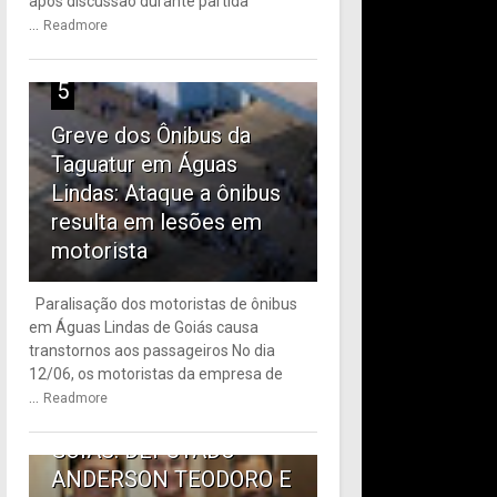
após discussão durante partida
...
Readmore
5
Greve dos Ônibus da
Taguatur em Águas
Lindas: Ataque a ônibus
resulta em lesões em
motorista
Paralisação dos motoristas de ônibus
em Águas Lindas de Goiás causa
6
transtornos aos passageiros No dia
12/06, os motoristas da empresa de
TRANSPORTE PÚBLICO
...
Readmore
EM ÁGUAS LINDAS DE
GOIÁS: DEPUTADO
ANDERSON TEODORO E