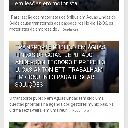
em lesões em motorista
Paralisação dos motoristas de ônibus em Águas Lindas de
Goiás causa transtornos aos passageiros No dia 12/06, os
motoristas da empresa de ...
Readmore
6
TRANSPORTE PÚBLICO EM ÁGUAS
LINDAS DE GOIÁS: DEPUTADO
ANDERSON TEODORO E PREFEITO
LUCAS ANTONIETTI TRABALHAM
EM CONJUNTO PARA BUSCAR
SOLUÇÕES
O transporte público em Águas Lindas tem sido uma
questão prioritária na agenda dos gestores municipais. Na
última sexta-feira, em uma reuni...
Readmore