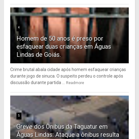
4
Homem de 50 anos é preso por
esfaquear duas crianças em Águas
Lindas de Goiás.
Crime brutal abala cidade após homem esfaquear crianças
durante jogo de sinuca. O suspeito perdeu o controle após
discussão durante partida ...
Readmore
5
Greve dos Ônibus da Taguatur em
Águas Lindas: Ataque a ônibus resulta