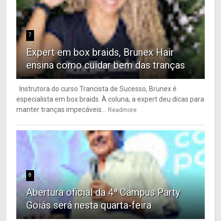
7
Expert em box braids, Brunex Hair
ensina como cuidar bem das tranças
Instrutora do curso Trancista de Sucesso, Brunex é
especialista em box braids. À coluna, a expert deu dicas para
manter tranças impecáveis...
Readmore
8
Abertura oficial da 4ª Campus Party
Goiás será nesta quarta-feira