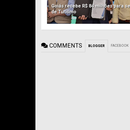
Goiás recebe R$ 84 milhões para s
de Turismo
COMMENTS
FACEBOOK
BLOGGER