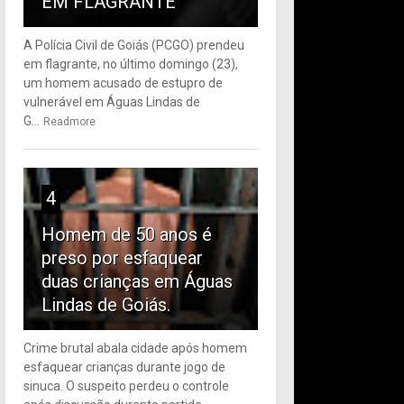
EM FLAGRANTE
A Polícia Civil de Goiás (PCGO) prendeu
em flagrante, no último domingo (23),
um homem acusado de estupro de
vulnerável em Águas Lindas de
G...
Readmore
4
Homem de 50 anos é
preso por esfaquear
duas crianças em Águas
Lindas de Goiás.
Crime brutal abala cidade após homem
esfaquear crianças durante jogo de
sinuca. O suspeito perdeu o controle