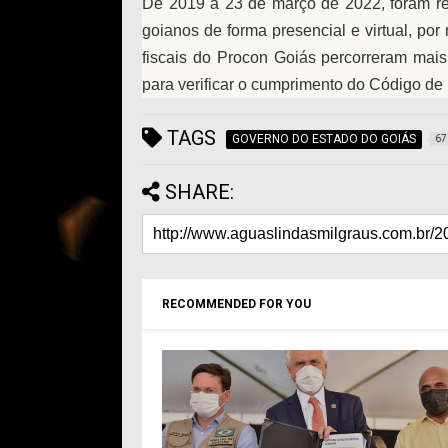
De 2019 a 23 de março de 2022, foram re
goianos de forma presencial e virtual, p
fiscais do Procon Goiás percorreram mai
para verificar o cumprimento do Código d
TAGS
GOVERNO DO ESTADO DO GOIÁS
67
SHARE:
RECOMMENDED FOR YOU