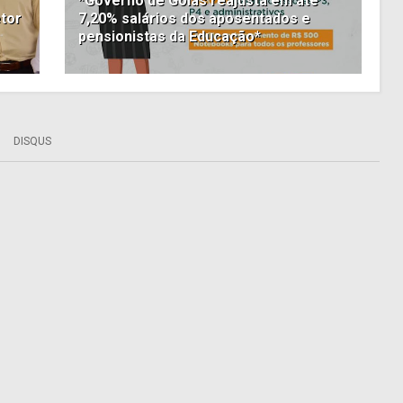
*Governo de Goiás reajusta em até
etor
7,20% salários dos aposentados e
pensionistas da Educação*
DISQUS