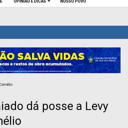
E
OPINIÃO E DICAS
NOSSO POVO
iado dá posse a Levy
nélio