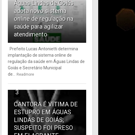
Águas Lindas de Goiás
adota novo sistema
online de regulação na
saúde para agilizar
atendimento
Prefeito Lucas Antonietti determina
implantação de sistema online de
regulação da saúde em Águas Lindas de
Goiás e Secretário Municipal
de...
Readmore
3
CANTORA É VÍTIMA DE
ESTUPRO EM ÁGUAS
LINDAS DE GOIÁS;
SUSPEITO FOI PRESO