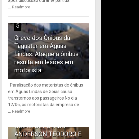
após discussão durante partida
...
Readmore
5
Greve dos Ônibus da
Taguatur em Águas
Lindas: Ataque a ônibus
resulta em lesões em
motorista
Paralisação dos motoristas de ônibus
em Águas Lindas de Goiás causa
6
transtornos aos passageiros No dia
12/06, os motoristas da empresa de
TRANSPORTE PÚBLICO
...
Readmore
EM ÁGUAS LINDAS DE
GOIÁS: DEPUTADO
ANDERSON TEODORO E