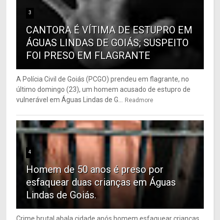
3
CANTORA É VÍTIMA DE ESTUPRO EM
ÁGUAS LINDAS DE GOIÁS; SUSPEITO
FOI PRESO EM FLAGRANTE
A Polícia Civil de Goiás (PCGO) prendeu em flagrante, no
último domingo (23), um homem acusado de estupro de
vulnerável em Águas Lindas de G...
Readmore
4
Homem de 50 anos é preso por
esfaquear duas crianças em Águas
Lindas de Goiás.
Crime brutal abala cidade após homem esfaquear crianças