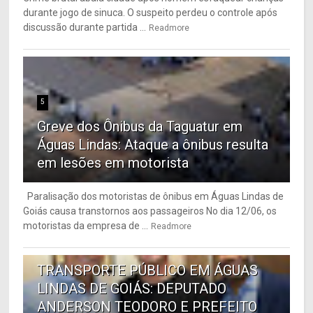
durante jogo de sinuca. O suspeito perdeu o controle após
discussão durante partida ...
Readmore
5
Greve dos Ônibus da Taguatur em
Águas Lindas: Ataque a ônibus resulta
em lesões em motorista
Paralisação dos motoristas de ônibus em Águas Lindas de
Goiás causa transtornos aos passageiros No dia 12/06, os
motoristas da empresa de ...
Readmore
6
TRANSPORTE PÚBLICO EM ÁGUAS
LINDAS DE GOIÁS: DEPUTADO
ANDERSON TEODORO E PREFEITO