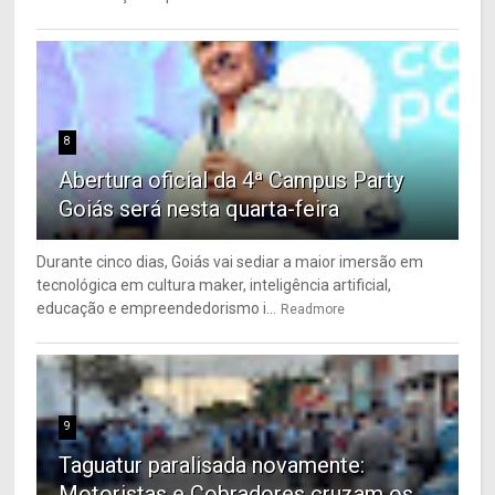
8
Abertura oficial da 4ª Campus Party
Goiás será nesta quarta-feira
Durante cinco dias, Goiás vai sediar a maior imersão em
tecnológica em cultura maker, inteligência artificial,
educação e empreendedorismo i...
Readmore
9
Taguatur paralisada novamente:
Motoristas e Cobradores cruzam os