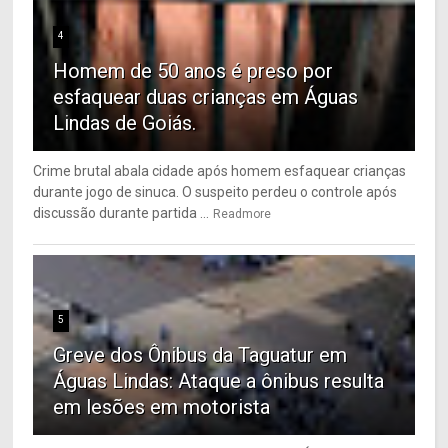
4
Homem de 50 anos é preso por
esfaquear duas crianças em Águas
Lindas de Goiás.
Crime brutal abala cidade após homem esfaquear crianças
durante jogo de sinuca. O suspeito perdeu o controle após
discussão durante partida ...
Readmore
5
Greve dos Ônibus da Taguatur em
Águas Lindas: Ataque a ônibus resulta
em lesões em motorista