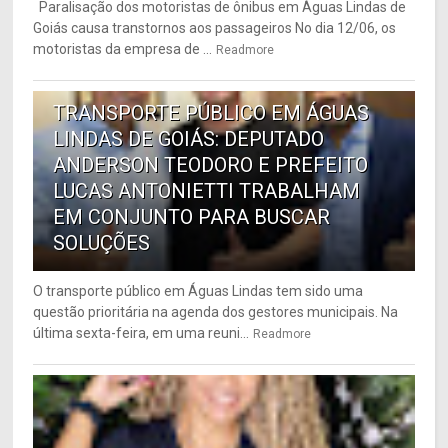
Paralisação dos motoristas de ônibus em Águas Lindas de
Goiás causa transtornos aos passageiros No dia 12/06, os
motoristas da empresa de ...
Readmore
6
TRANSPORTE PÚBLICO EM ÁGUAS
LINDAS DE GOIÁS: DEPUTADO
ANDERSON TEODORO E PREFEITO
LUCAS ANTONIETTI TRABALHAM
EM CONJUNTO PARA BUSCAR
SOLUÇÕES
O transporte público em Águas Lindas tem sido uma
questão prioritária na agenda dos gestores municipais. Na
última sexta-feira, em uma reuni...
Readmore