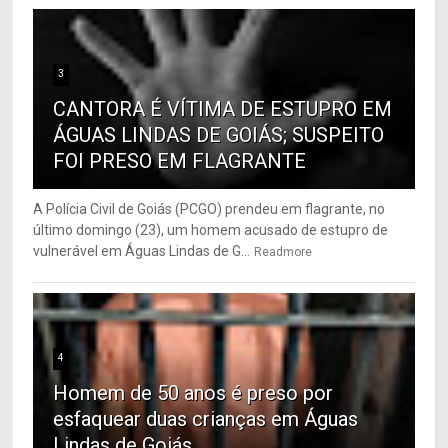
3
CANTORA É VÍTIMA DE ESTUPRO EM
ÁGUAS LINDAS DE GOIÁS; SUSPEITO
FOI PRESO EM FLAGRANTE
A Polícia Civil de Goiás (PCGO) prendeu em flagrante, no
último domingo (23), um homem acusado de estupro de
vulnerável em Águas Lindas de G...
Readmore
4
Homem de 50 anos é preso por
esfaquear duas crianças em Águas
Lindas de Goiás.