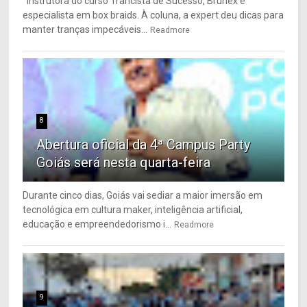
Instrutora do curso Trancista de Sucesso, Brunex é
especialista em box braids. À coluna, a expert deu dicas para
manter tranças impecáveis...
Readmore
8
Abertura oficial da 4ª Campus Party
Goiás será nesta quarta-feira
Durante cinco dias, Goiás vai sediar a maior imersão em
tecnológica em cultura maker, inteligência artificial,
educação e empreendedorismo i...
Readmore
9