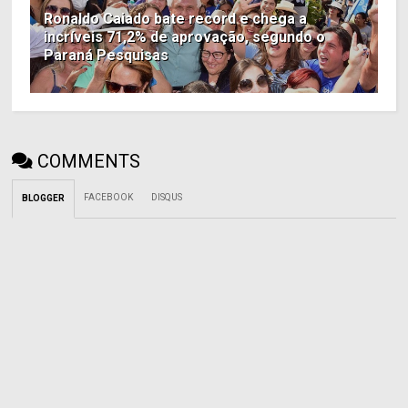
Ronaldo Caiado bate record e chega a
incríveis 71,2% de aprovação, segundo o
Paraná Pesquisas
COMMENTS
FACEBOOK
DISQUS
BLOGGER