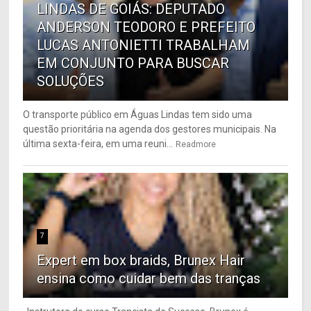
LINDAS DE GOIÁS: DEPUTADO
ANDERSON TEODORO E PREFEITO
LUCAS ANTONIETTI TRABALHAM
EM CONJUNTO PARA BUSCAR
SOLUÇÕES
O transporte público em Águas Lindas tem sido uma
questão prioritária na agenda dos gestores municipais. Na
última sexta-feira, em uma reuni...
Readmore
7
Expert em box braids, Brunex Hair
ensina como cuidar bem das tranças