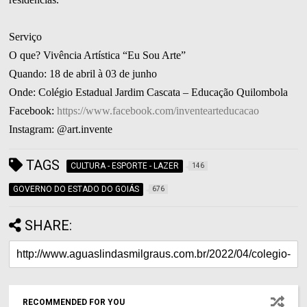
Serviço
O que? Vivência Artística “Eu Sou Arte”
Quando: 18 de abril à 03 de junho
Onde: Colégio Estadual Jardim Cascata – Educação Quilombola
Facebook:
https://www.facebook.com/inventearteducacao
Instagram: @art.invente
TAGS
CULTURA - ESPORTE - LAZER
146
GOVERNO DO ESTADO DO GOIÁS
676
SHARE:
RECOMMENDED FOR YOU