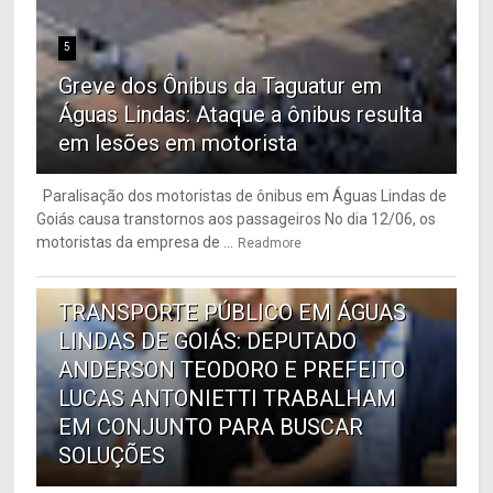
5
Greve dos Ônibus da Taguatur em
Águas Lindas: Ataque a ônibus resulta
em lesões em motorista
Paralisação dos motoristas de ônibus em Águas Lindas de
Goiás causa transtornos aos passageiros No dia 12/06, os
motoristas da empresa de ...
Readmore
6
TRANSPORTE PÚBLICO EM ÁGUAS
LINDAS DE GOIÁS: DEPUTADO
ANDERSON TEODORO E PREFEITO
LUCAS ANTONIETTI TRABALHAM
EM CONJUNTO PARA BUSCAR
SOLUÇÕES