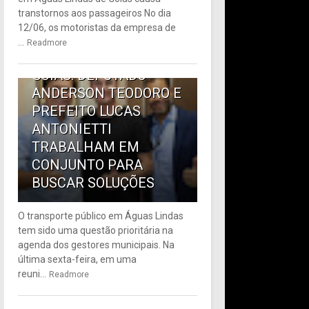
6
transtornos aos passageiros No dia
12/06, os motoristas da empresa de
TRANSPORTE PÚBLICO
...
Readmore
EM ÁGUAS LINDAS DE
GOIÁS: DEPUTADO
ANDERSON TEODORO E
PREFEITO LUCAS
ANTONIETTI
TRABALHAM EM
CONJUNTO PARA
BUSCAR SOLUÇÕES
O transporte público em Águas Lindas
tem sido uma questão prioritária na
agenda dos gestores municipais. Na
última sexta-feira, em uma
reuni...
Readmore