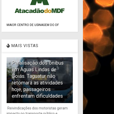
MAIOR CENTRO DE USINAGEM DO DF
MAIS VISTAS
1
Paralisação dos ônibus
em Águas Lindas de
Goiás. Taguatur não
retomará as atividades
hoje, passageiros
enfrentam dificuldades
Reivindicações dos motoristas geram
impacto no transporte público e