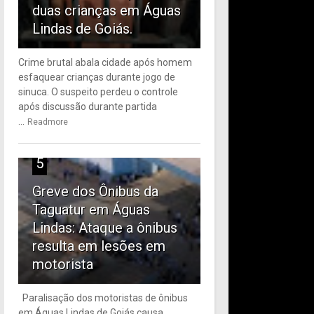
duas crianças em Águas
Lindas de Goiás.
Crime brutal abala cidade após homem
esfaquear crianças durante jogo de
sinuca. O suspeito perdeu o controle
após discussão durante partida
...
Readmore
5
Greve dos Ônibus da
Taguatur em Águas
Lindas: Ataque a ônibus
resulta em lesões em
motorista
Paralisação dos motoristas de ônibus
em Águas Lindas de Goiás causa