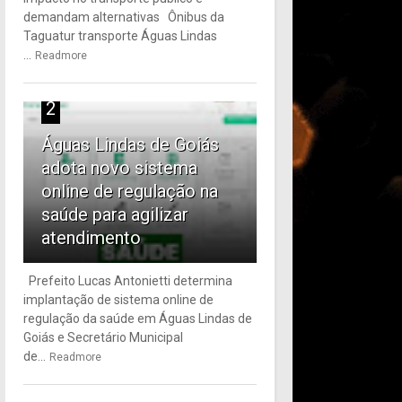
demandam alternativas Ônibus da
Taguatur transporte Águas Lindas
...
Readmore
2
Águas Lindas de Goiás
adota novo sistema
online de regulação na
saúde para agilizar
atendimento
Prefeito Lucas Antonietti determina
implantação de sistema online de
regulação da saúde em Águas Lindas de
Goiás e Secretário Municipal
de...
Readmore