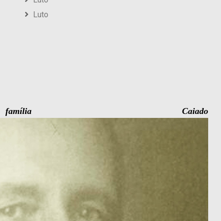
Luto
lia Caiado