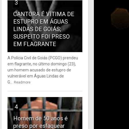
3
CANTORA É VÍTIMA DE
ESTUPRO EM ÁGUAS
LINDAS DE GOIÁS;
SUSPEITO FOI PRESO
EM FLAGRANTE
A Polícia Civil de Goiás (PCGO) prendeu
em flagrante, no último domingo (23),
um homem acusado de estupro de
vulnerável em Águas Lindas de
G...
Readmore
4
Homem de 50 anos é
preso por esfaquear