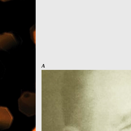
A famí