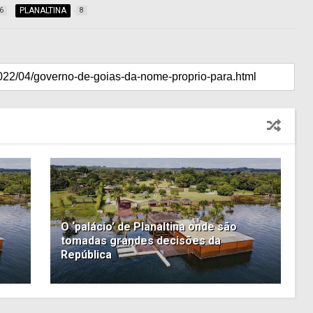
PLANALTINA
6
8
O ‘palácio’ de Planaltina onde são
tomadas grandes decisões da
República