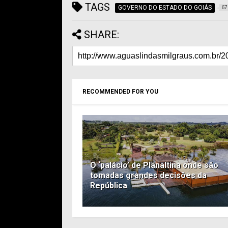
TAGS
GOVERNO DO ESTADO DO GOIÁS
67
SHARE:
RECOMMENDED FOR YOU
O ‘palácio’ de Planaltina onde são
tomadas grandes decisões da
República