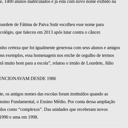
te, 1400 alunos matriculados e já está com novo nome exibido na
Lourdete de Fátima de Paiva Sutir escolheu esse nome para
colégio, que faleceu em 2013 após lutar contra o câncer.
enho certeza que foi igualmente generosa com seus alunos e amigos
ons exemplos, essa homenagem nos enche de orgulho de termos
á muito bom para a escola”, relatou o irmão de Lourdete, Júlio
NCIONAVAM DESDE 1986
e, os antigos nomes das escolas foram instituídos quando as
 Ensino Fundamental, o Ensino Médio. Por conta dessa ampliação
ulados como “complexos”. Das unidades que receberam novos
 1990 e uma em 1998.