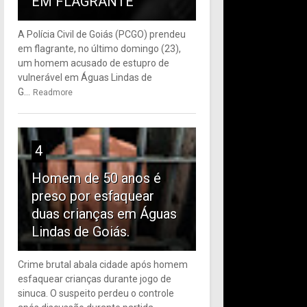
EM FLAGRANTE
A Polícia Civil de Goiás (PCGO) prendeu
em flagrante, no último domingo (23),
um homem acusado de estupro de
vulnerável em Águas Lindas de
G...
Readmore
4
Homem de 50 anos é
preso por esfaquear
duas crianças em Águas
Lindas de Goiás.
Crime brutal abala cidade após homem
esfaquear crianças durante jogo de
sinuca. O suspeito perdeu o controle