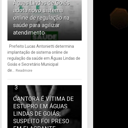
Águas Lindas de Goiás
adota novo sistema
online de regulação na
saúde para agilizar
atendimento
Prefeito Lucas Antonietti determina
implantação de sistema online de
regulação da saúde em Águas Lindas de
Goiás e Secretário Municipal
de...
Readmore
3
CANTORA É VÍTIMA DE
ESTUPRO EM ÁGUAS
LINDAS DE GOIÁS;
SUSPEITO FOI PRESO