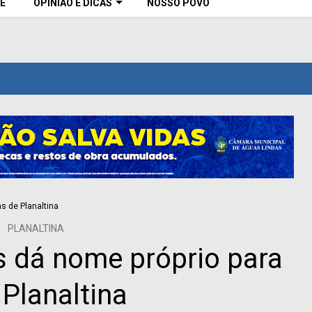
E
OPINIÃO E DICAS
NOSSO POVO
PLANALTINA
s dá nome próprio para
 Planaltina