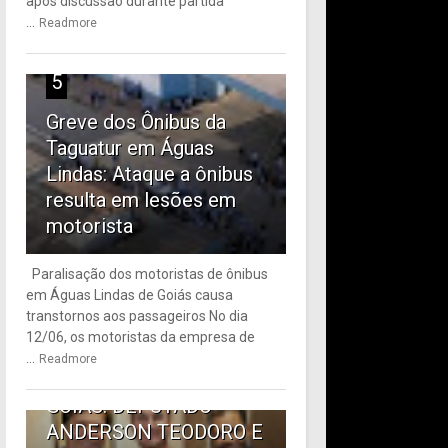
após discussão durante partida
...
Readmore
5
Greve dos Ônibus da
Taguatur em Águas
Lindas: Ataque a ônibus
resulta em lesões em
motorista
Paralisação dos motoristas de ônibus
em Águas Lindas de Goiás causa
6
transtornos aos passageiros No dia
12/06, os motoristas da empresa de
TRANSPORTE PÚBLICO
...
Readmore
EM ÁGUAS LINDAS DE
GOIÁS: DEPUTADO
ANDERSON TEODORO E