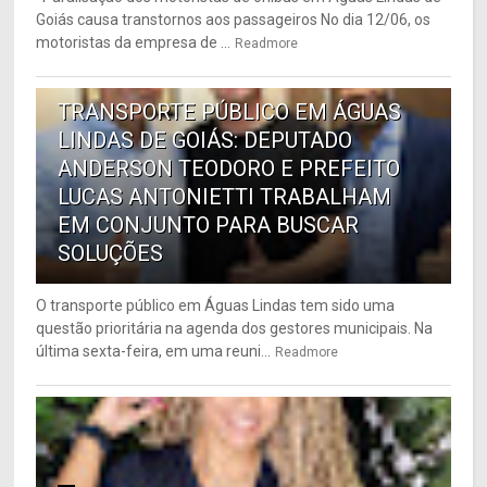
Goiás causa transtornos aos passageiros No dia 12/06, os
motoristas da empresa de ...
Readmore
6
TRANSPORTE PÚBLICO EM ÁGUAS
LINDAS DE GOIÁS: DEPUTADO
ANDERSON TEODORO E PREFEITO
LUCAS ANTONIETTI TRABALHAM
EM CONJUNTO PARA BUSCAR
SOLUÇÕES
O transporte público em Águas Lindas tem sido uma
questão prioritária na agenda dos gestores municipais. Na
última sexta-feira, em uma reuni...
Readmore