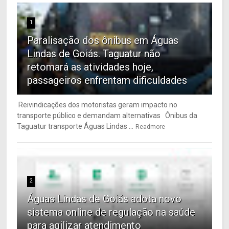
1
Paralisação dos ônibus em Águas
Lindas de Goiás. Taguatur não
retomará as atividades hoje,
passageiros enfrentam dificuldades
Reivindicações dos motoristas geram impacto no
transporte público e demandam alternativas Ônibus da
Taguatur transporte Águas Lindas ...
Readmore
2
Águas Lindas de Goiás adota novo
sistema online de regulação na saúde
para agilizar atendimento