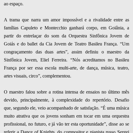
ao espaço.
A trama que narra um amor impossível e a rivalidade entre as
famílias Capuleto e Montecchio ganhará corpo, em Goiânia, a
partir do entrelaçar do som da Orquestra Sinfônica Jovem de
Goiás e do ballet da Cia Jovem de Teatro Basileu França. “Um
congraçamento das duas artes”, assim definiu o maestro da
Sinfônica Jovem, Eliel Ferreira. “Nós acreditamos no Basileu
França por ser essa escola multi-arte, de dança, música, teatro,
artes visuais, circo”, complementou.
O maestro falou sobre a rotina intensa de ensaios no último mês
devido, principalmente, à complexidade do repertório. Desafio
que, segundo ele, veio acompanhado de satisfação. “É uma música
muito atrativa que os jovens sonham em tocar em uma orquestra
profissional, no futuro, e já vão ter esta oportunidade”, disse ao se
referir a Dance of Knights, do compositor e pianista russo Sergei