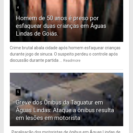
4
Homem de 50 anos é preso por
esfaquear duas crianças em Águas
Lindas de Goiás.
Crime brutal abala cidade após homem esfaquear crianças
durante jogo de sinuca. O suspeito perdeu o controle após
discussão durante partida ...
Readmore
5
Greve dos Ônibus da Taguatur em
Águas Lindas: Ataque a ônibus resulta
em lesões em motorista
Paralisação dos motoristas de ônibus em Águas Lindas de