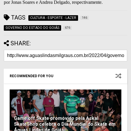
por Jonas Soares e Andrea Delgado, respectivamente.
TAGS
CULTURA - ESPORTE - LAZER
146
GOVERNO DO ESTADO DO GOIÁS
676
SHARE:
RECOMMENDED FOR YOU
Game off Skate promovido pela Askal
SkateShop celebra o Dia Mundial do Skate em
Águas Lindas de Goiás