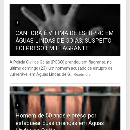
3
CANTORA É VÍTIMA DE ESTUPRO EM
ÁGUAS LINDAS DE GOIÁS; SUSPEITO
FOI PRESO EM FLAGRANTE
A Polícia Civil de Goiás (PCGO) prendeu em flagrante, no
último domingo (23), um homem acusado de estupro de
vulnerável em Águas Lindas de G...
Readmore
4
Homem de 50 anos é preso por
esfaquear duas crianças em Águas