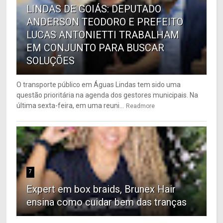
LINDAS DE GOIÁS: DEPUTADO
ANDERSON TEODORO E PREFEITO
LUCAS ANTONIETTI TRABALHAM
EM CONJUNTO PARA BUSCAR
SOLUÇÕES
O transporte público em Águas Lindas tem sido uma
questão prioritária na agenda dos gestores municipais. Na
última sexta-feira, em uma reuni...
Readmore
7
Expert em box braids, Brunex Hair
ensina como cuidar bem das tranças