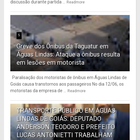
discussão durante partida ...
Readmore
5
Greve dos Ônibus da Taguatur em
Águas Lindas: Ataque a ônibus resulta
em lesões em motorista
Paralisação dos motoristas de ônibus em Águas Lindas de
Goiás causa transtornos aos passageiros No dia 12/06, os
motoristas da empresa de ...
Readmore
6
TRANSPORTE PÚBLICO EM ÁGUAS
LINDAS DE GOIÁS: DEPUTADO
ANDERSON TEODORO E PREFEITO
LUCAS ANTONIETTI TRABALHAM