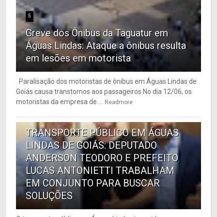
5
Greve dos Ônibus da Taguatur em
Águas Lindas: Ataque a ônibus resulta
em lesões em motorista
Paralisação dos motoristas de ônibus em Águas Lindas de
Goiás causa transtornos aos passageiros No dia 12/06, os
motoristas da empresa de ...
Readmore
6
TRANSPORTE PÚBLICO EM ÁGUAS
LINDAS DE GOIÁS: DEPUTADO
ANDERSON TEODORO E PREFEITO
LUCAS ANTONIETTI TRABALHAM
EM CONJUNTO PARA BUSCAR
SOLUÇÕES