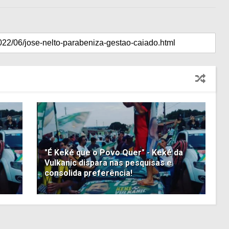
"É Keké que o Povo Quer" - Keké da
Vulkanic dispara nas pesquisas e
consolida preferência!