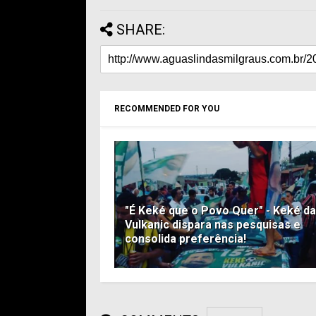
SHARE:
RECOMMENDED FOR YOU
"É Keké que o Povo Quer" - Keké da
Vulkanic dispara nas pesquisas e
consolida preferência!