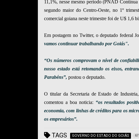
11,1%, nesse mesmo período (PNAD Contínua Tri
segundo maior do Centro-Oeste, no 1º trimes
comercial goiana neste trimestre foi de U$ 1,6 bi
Em postagem no Twitter, o deputado federal Jo
vamos continuar trabalhando por Goiás".
“Os números comprovam o nível de confiabili
nosso estado está retomando os eixos, entran
Parabéns”,
postou o deputado.
O titular da Secretaria de Estado de Industr
comentou a boa noticia:
“os resultados posi
economia, com linhas de créditos para os micr
os empresários”.
TAGS
GOVERNO DO ESTADO DO GOIÁS
67