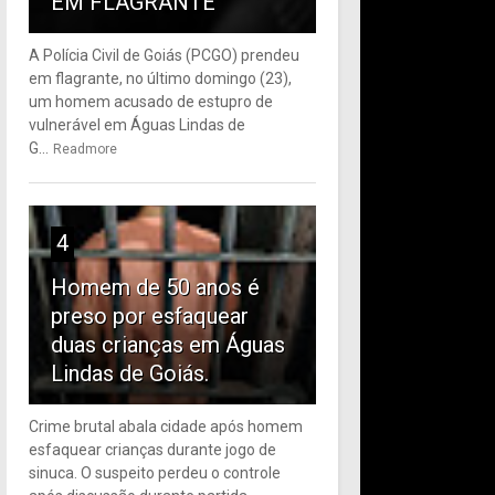
EM FLAGRANTE
A Polícia Civil de Goiás (PCGO) prendeu
em flagrante, no último domingo (23),
um homem acusado de estupro de
vulnerável em Águas Lindas de
G...
Readmore
4
Homem de 50 anos é
preso por esfaquear
duas crianças em Águas
Lindas de Goiás.
Crime brutal abala cidade após homem
esfaquear crianças durante jogo de
sinuca. O suspeito perdeu o controle