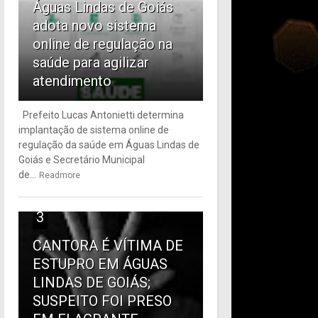
Águas Lindas de Goiás
adota novo sistema
online de regulação na
saúde para agilizar
atendimento
Prefeito Lucas Antonietti determina
implantação de sistema online de
regulação da saúde em Águas Lindas de
Goiás e Secretário Municipal
de...
Readmore
3
CANTORA É VÍTIMA DE
ESTUPRO EM ÁGUAS
LINDAS DE GOIÁS;
SUSPEITO FOI PRESO