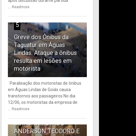
após discussão durante partida
...
Readmore
5
Greve dos Ônibus da
Taguatur em Águas
Lindas: Ataque a ônibus
resulta em lesões em
motorista
Paralisação dos motoristas de ônibus
em Águas Lindas de Goiás causa
6
transtornos aos passageiros No dia
12/06, os motoristas da empresa de
TRANSPORTE PÚBLICO
...
Readmore
EM ÁGUAS LINDAS DE
GOIÁS: DEPUTADO
ANDERSON TEODORO E