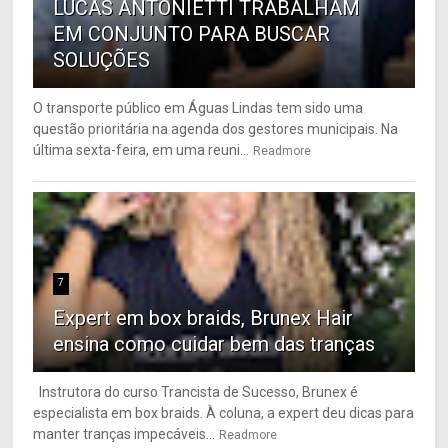
LUCAS ANTONIETTI TRABALHAM
EM CONJUNTO PARA BUSCAR
SOLUÇÕES
O transporte público em Águas Lindas tem sido uma
questão prioritária na agenda dos gestores municipais. Na
última sexta-feira, em uma reuni...
Readmore
7
Expert em box braids, Brunex Hair
ensina como cuidar bem das tranças
Instrutora do curso Trancista de Sucesso, Brunex é
especialista em box braids. À coluna, a expert deu dicas para
manter tranças impecáveis...
Readmore