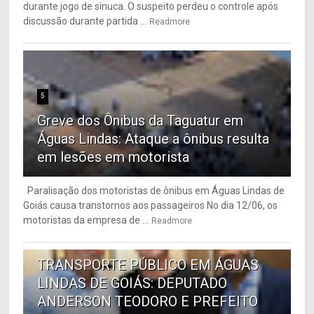
durante jogo de sinuca. O suspeito perdeu o controle após
discussão durante partida ...
Readmore
5
Greve dos Ônibus da Taguatur em
Águas Lindas: Ataque a ônibus resulta
em lesões em motorista
Paralisação dos motoristas de ônibus em Águas Lindas de
Goiás causa transtornos aos passageiros No dia 12/06, os
motoristas da empresa de ...
Readmore
6
TRANSPORTE PÚBLICO EM ÁGUAS
LINDAS DE GOIÁS: DEPUTADO
ANDERSON TEODORO E PREFEITO