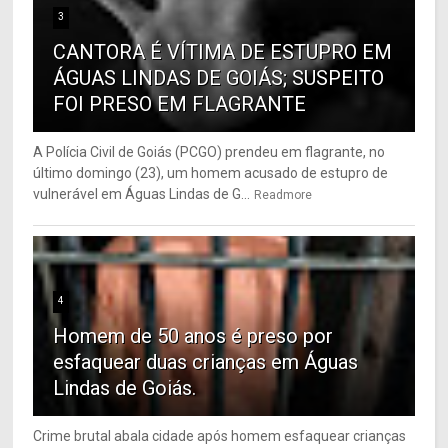
3
CANTORA É VÍTIMA DE ESTUPRO EM
ÁGUAS LINDAS DE GOIÁS; SUSPEITO
FOI PRESO EM FLAGRANTE
A Polícia Civil de Goiás (PCGO) prendeu em flagrante, no
último domingo (23), um homem acusado de estupro de
vulnerável em Águas Lindas de G...
Readmore
4
Homem de 50 anos é preso por
esfaquear duas crianças em Águas
Lindas de Goiás.
Crime brutal abala cidade após homem esfaquear crianças