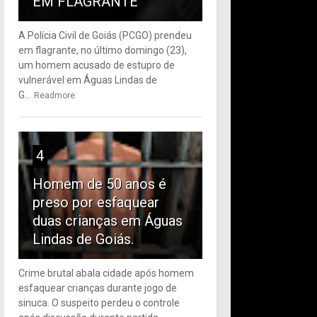
EM FLAGRANTE
A Polícia Civil de Goiás (PCGO) prendeu
em flagrante, no último domingo (23),
um homem acusado de estupro de
vulnerável em Águas Lindas de
G...
Readmore
4
Homem de 50 anos é
preso por esfaquear
duas crianças em Águas
Lindas de Goiás.
Crime brutal abala cidade após homem
esfaquear crianças durante jogo de
sinuca. O suspeito perdeu o controle