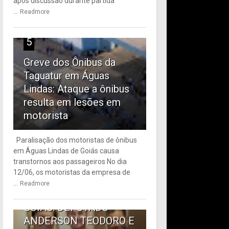
após discussão durante partida
...
Readmore
5
Greve dos Ônibus da
Taguatur em Águas
Lindas: Ataque a ônibus
resulta em lesões em
motorista
Paralisação dos motoristas de ônibus
em Águas Lindas de Goiás causa
6
transtornos aos passageiros No dia
12/06, os motoristas da empresa de
TRANSPORTE PÚBLICO
...
Readmore
EM ÁGUAS LINDAS DE
GOIÁS: DEPUTADO
ANDERSON TEODORO E