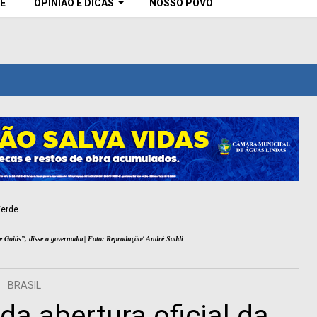
E
OPINIÃO E DICAS
NOSSO POVO
e Goiás”, disse o governador| Foto: Reprodução/ André Saddi
BRASIL
da abertura oficial da