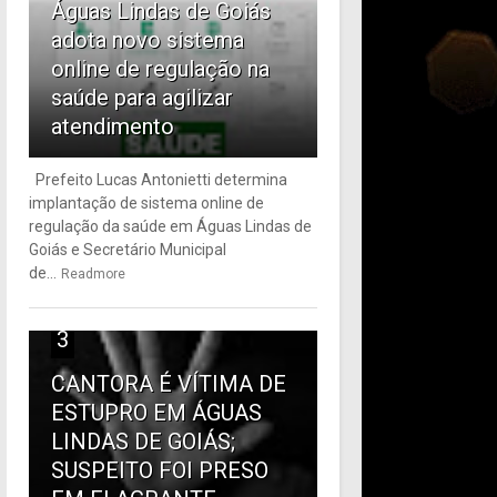
Águas Lindas de Goiás
adota novo sistema
online de regulação na
saúde para agilizar
atendimento
Prefeito Lucas Antonietti determina
implantação de sistema online de
regulação da saúde em Águas Lindas de
Goiás e Secretário Municipal
de...
Readmore
3
CANTORA É VÍTIMA DE
ESTUPRO EM ÁGUAS
LINDAS DE GOIÁS;
SUSPEITO FOI PRESO