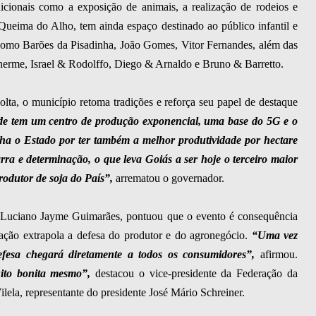
icionais como a exposição de animais, a realização de rodeios e
 Queima do Alho, tem ainda espaço destinado ao público infantil e
 como Barões da Pisadinha, João Gomes, Vitor Fernandes, além das
herme, Israel & Rodolffo, Diego & Arnaldo e Bruno & Barretto.
ta, o município retoma tradições e reforça seu papel de destaque
de tem um centro de produção exponencial, uma base do 5G e o
lha o Estado por ter também a melhor produtividade por hectare
rra e determinação, o que leva Goiás a ser hoje o terceiro maior
rodutor de soja do País”,
arrematou o governador.
, Luciano Jayme Guimarães, pontuou que o evento é consequência
uação extrapola a defesa do produtor e do agronegócio.
“Uma vez
efesa chegará diretamente a todos os consumidores”,
afirmou.
uito bonita mesmo”,
destacou o vice-presidente da Federação da
ilela, representante do presidente José Mário Schreiner.