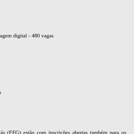
agem digital - 480 vagas
s
ás (EFG) estão com inscrições abertas também para os