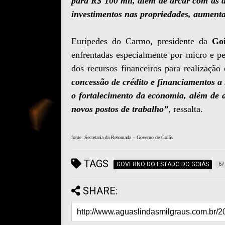
para R$ 100 mil, além de arcar com as de
investimentos nas propriedades, aument
Eurípedes do Carmo, presidente da
Go
enfrentadas especialmente por micro e p
dos recursos financeiros para realização
concessão de crédito e financiamentos a
o fortalecimento da economia, além de a
novos postos de trabalho”
, ressalta.
fonte: Secretaria da Retomada – Governo de Goiás
TAGS
GOVERNO DO ESTADO DO GOIÁS
67
SHARE: