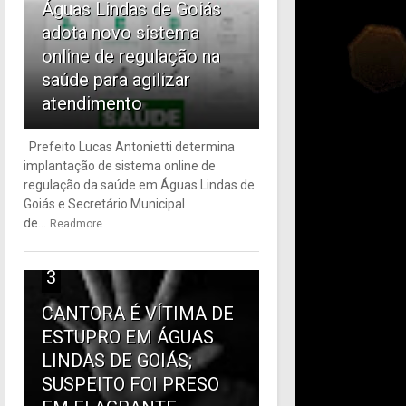
Águas Lindas de Goiás
adota novo sistema
online de regulação na
saúde para agilizar
atendimento
Prefeito Lucas Antonietti determina
implantação de sistema online de
regulação da saúde em Águas Lindas de
Goiás e Secretário Municipal
de...
Readmore
3
CANTORA É VÍTIMA DE
ESTUPRO EM ÁGUAS
LINDAS DE GOIÁS;
SUSPEITO FOI PRESO