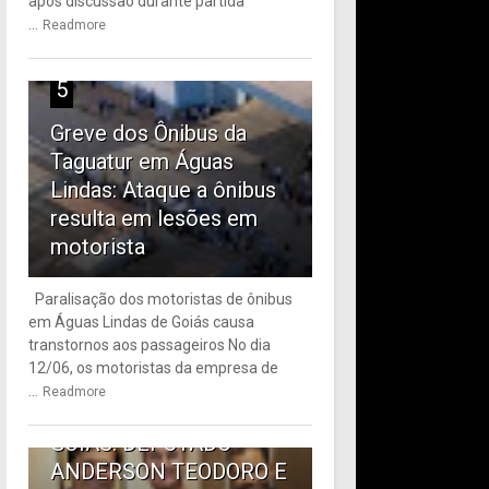
após discussão durante partida
...
Readmore
5
Greve dos Ônibus da
Taguatur em Águas
Lindas: Ataque a ônibus
resulta em lesões em
motorista
Paralisação dos motoristas de ônibus
em Águas Lindas de Goiás causa
6
transtornos aos passageiros No dia
12/06, os motoristas da empresa de
TRANSPORTE PÚBLICO
...
Readmore
EM ÁGUAS LINDAS DE
GOIÁS: DEPUTADO
ANDERSON TEODORO E