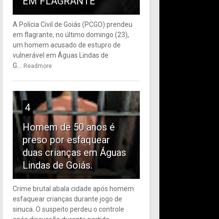
EM FLAGRANTE
A Polícia Civil de Goiás (PCGO) prendeu
em flagrante, no último domingo (23),
um homem acusado de estupro de
vulnerável em Águas Lindas de
G...
Readmore
4
Homem de 50 anos é
preso por esfaquear
duas crianças em Águas
Lindas de Goiás.
Crime brutal abala cidade após homem
esfaquear crianças durante jogo de
sinuca. O suspeito perdeu o controle