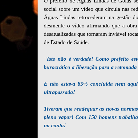
O prefeito de Águas Lindas de Goiás se
social sobre um vídeo que circula nas red
Águas Lindas retrocederam na gestão do
desmente o vídeo afirmando que a obra t
desatualizadas que tornaram inviável tocar
de Estado de Saúde.
"Isto não é verdade! Como prefeito es
burocrático a liberação para a retomada
E não estava 85% concluída nem aqui 
ultrapassada!
Tiveram que readequar as novas normas 
pleno vapor! Com 150 homens trabalha
na conta!