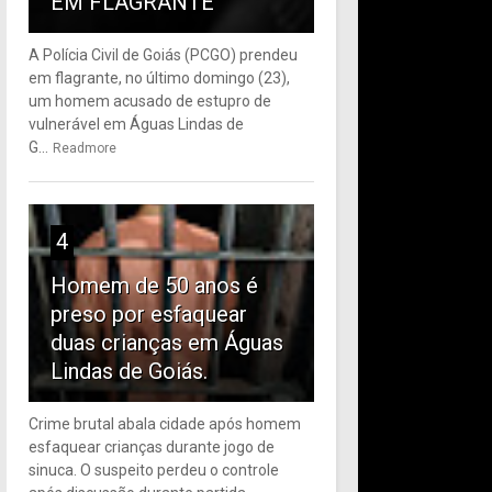
EM FLAGRANTE
A Polícia Civil de Goiás (PCGO) prendeu
em flagrante, no último domingo (23),
um homem acusado de estupro de
vulnerável em Águas Lindas de
G...
Readmore
4
Homem de 50 anos é
preso por esfaquear
duas crianças em Águas
Lindas de Goiás.
Crime brutal abala cidade após homem
esfaquear crianças durante jogo de
sinuca. O suspeito perdeu o controle