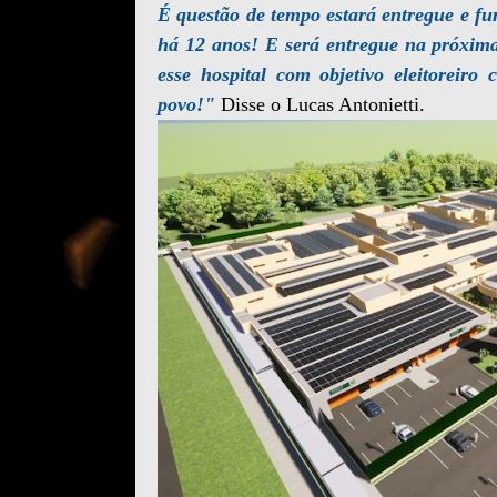
É questão de tempo estará entregue e 
há 12 anos! E será entregue na próxi
esse hospital com objetivo eleitoreir
povo!"
Disse o Lucas Antonietti.