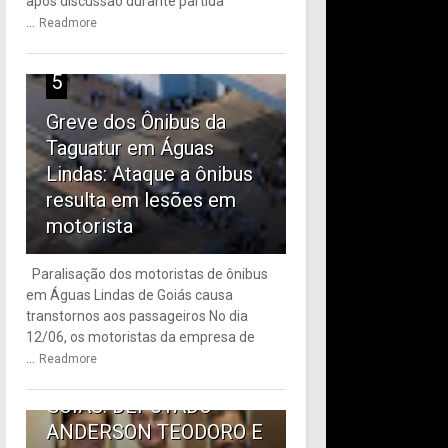
após discussão durante partida
...
Readmore
5
Greve dos Ônibus da
Taguatur em Águas
Lindas: Ataque a ônibus
resulta em lesões em
motorista
Paralisação dos motoristas de ônibus
em Águas Lindas de Goiás causa
6
transtornos aos passageiros No dia
12/06, os motoristas da empresa de
TRANSPORTE PÚBLICO
...
Readmore
EM ÁGUAS LINDAS DE
GOIÁS: DEPUTADO
ANDERSON TEODORO E