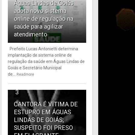
Águas Lindas de Goiás
adota novo sistema
online de regulação na
saúde para agilizar
atendimento
Prefeito Lucas Antonietti determina
implantação de sistema online de
regulação da saúde em Águas Lindas de
Goiás e Secretário Municipal
de...
Readmore
3
CANTORA É VÍTIMA DE
ESTUPRO EM ÁGUAS
LINDAS DE GOIÁS;
SUSPEITO FOI PRESO