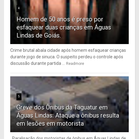
4
Homem de 50 anos é preso por
esfaquear duas crianças em Águas
Lindas de Goiás.
Crime brutal abala cidade após homem esfaquear crianças
durante jogo de sinuca. O suspeito perdeu o controle após
discussão durante partida ...
Readmore
5
Greve dos Ônibus da Taguatur em
Águas Lindas: Ataque a ônibus resulta
em lesões em motorista
Paralisação dos motoristas de ônibus em Águas Lindas de