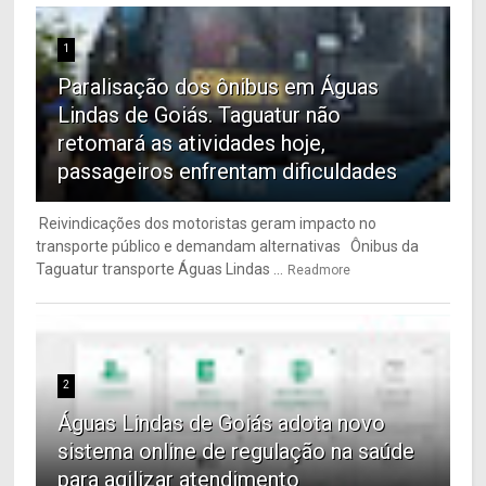
1
Paralisação dos ônibus em Águas
Lindas de Goiás. Taguatur não
retomará as atividades hoje,
passageiros enfrentam dificuldades
Reivindicações dos motoristas geram impacto no
transporte público e demandam alternativas Ônibus da
Taguatur transporte Águas Lindas ...
Readmore
2
Águas Lindas de Goiás adota novo
sistema online de regulação na saúde
para agilizar atendimento