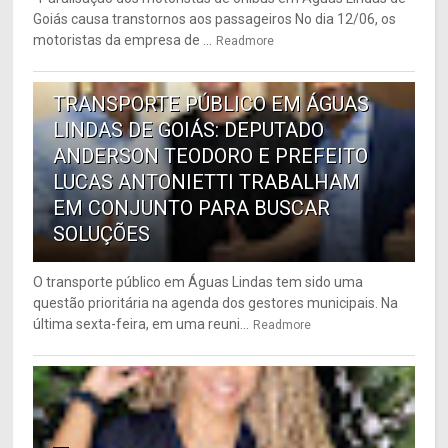
Goiás causa transtornos aos passageiros No dia 12/06, os
motoristas da empresa de ...
Readmore
6
TRANSPORTE PÚBLICO EM ÁGUAS
LINDAS DE GOIÁS: DEPUTADO
ANDERSON TEODORO E PREFEITO
LUCAS ANTONIETTI TRABALHAM
EM CONJUNTO PARA BUSCAR
SOLUÇÕES
O transporte público em Águas Lindas tem sido uma
questão prioritária na agenda dos gestores municipais. Na
última sexta-feira, em uma reuni...
Readmore