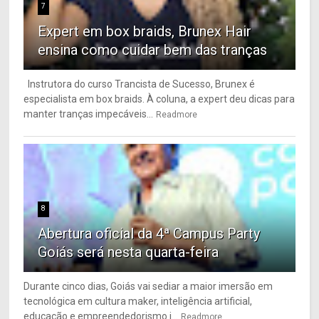
7
Expert em box braids, Brunex Hair
ensina como cuidar bem das tranças
Instrutora do curso Trancista de Sucesso, Brunex é
especialista em box braids. À coluna, a expert deu dicas para
manter tranças impecáveis...
Readmore
8
Abertura oficial da 4ª Campus Party
Goiás será nesta quarta-feira
Durante cinco dias, Goiás vai sediar a maior imersão em
tecnológica em cultura maker, inteligência artificial,
educação e empreendedorismo i...
Readmore