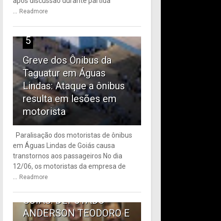
após discussão durante partida
...
Readmore
5
Greve dos Ônibus da
Taguatur em Águas
Lindas: Ataque a ônibus
resulta em lesões em
motorista
Paralisação dos motoristas de ônibus
em Águas Lindas de Goiás causa
6
transtornos aos passageiros No dia
12/06, os motoristas da empresa de
TRANSPORTE PÚBLICO
...
Readmore
EM ÁGUAS LINDAS DE
GOIÁS: DEPUTADO
ANDERSON TEODORO E