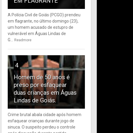
EM FLAGRANTE
A Polícia Civil de Goiás (PCGO) prendeu
em flagrante, no último domingo (23),
um homem acusado de estupro de
vulnerável em Águas Lindas de
G...
Readmore
4
Homem de 50 anos é
preso por esfaquear
duas crianças em Águas
Lindas de Goiás.
Crime brutal abala cidade após homem
esfaquear crianças durante jogo de
sinuca. O suspeito perdeu o controle