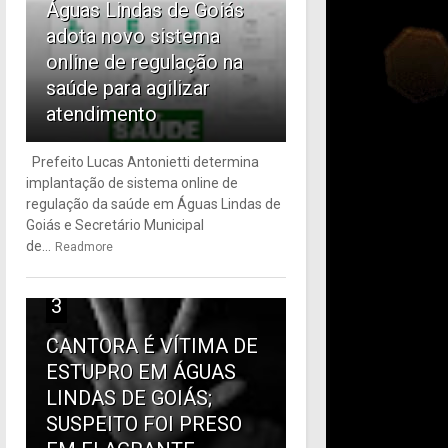
Águas Lindas de Goiás
adota novo sistema
online de regulação na
saúde para agilizar
atendimento
Prefeito Lucas Antonietti determina
implantação de sistema online de
regulação da saúde em Águas Lindas de
Goiás e Secretário Municipal
de...
Readmore
3
CANTORA É VÍTIMA DE
ESTUPRO EM ÁGUAS
LINDAS DE GOIÁS;
SUSPEITO FOI PRESO