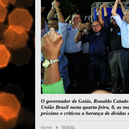
O governador de Goiás, Ronaldo Caiado 
União Brasil nesta quarta-feira, 8, as 
próximo e criticou a herança de dívidas 
Home
BRASIL