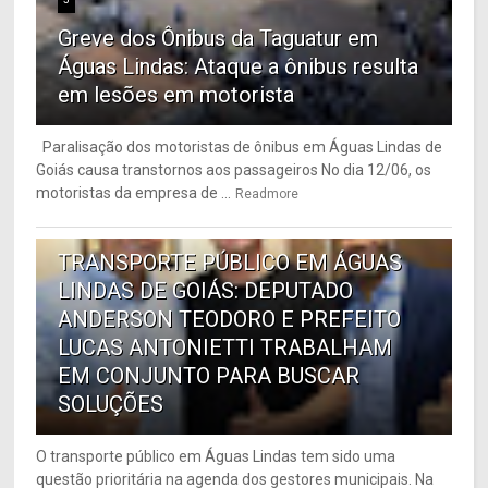
Greve dos Ônibus da Taguatur em
Águas Lindas: Ataque a ônibus resulta
em lesões em motorista
Paralisação dos motoristas de ônibus em Águas Lindas de
Goiás causa transtornos aos passageiros No dia 12/06, os
motoristas da empresa de ...
Readmore
6
TRANSPORTE PÚBLICO EM ÁGUAS
LINDAS DE GOIÁS: DEPUTADO
ANDERSON TEODORO E PREFEITO
LUCAS ANTONIETTI TRABALHAM
EM CONJUNTO PARA BUSCAR
SOLUÇÕES
O transporte público em Águas Lindas tem sido uma
questão prioritária na agenda dos gestores municipais. Na