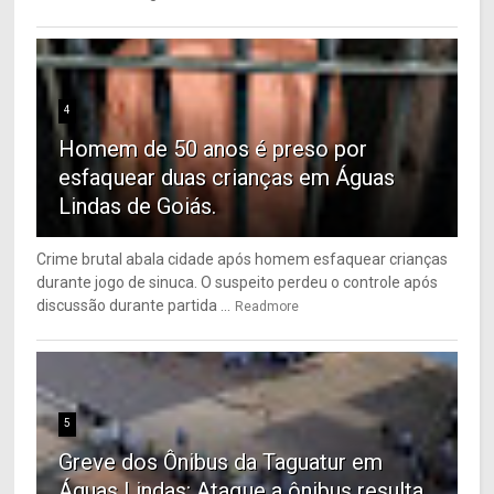
4
Homem de 50 anos é preso por
esfaquear duas crianças em Águas
Lindas de Goiás.
Crime brutal abala cidade após homem esfaquear crianças
durante jogo de sinuca. O suspeito perdeu o controle após
discussão durante partida ...
Readmore
5
Greve dos Ônibus da Taguatur em
Águas Lindas: Ataque a ônibus resulta