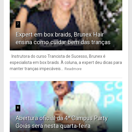
7
Expert em box braids, Brunex Hair
ensina como cuidar bem das tranças
Instrutora do curso Trancista de Sucesso, Brunex é
especialista em box braids. À coluna, a expert deu dicas para
manter tranças impecáveis...
Readmore
8
Abertura oficial da 4ª Campus Party
Goiás será nesta quarta-feira