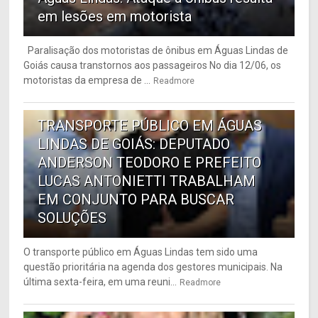
em lesões em motorista
Paralisação dos motoristas de ônibus em Águas Lindas de
Goiás causa transtornos aos passageiros No dia 12/06, os
motoristas da empresa de ...
Readmore
6
TRANSPORTE PÚBLICO EM ÁGUAS
LINDAS DE GOIÁS: DEPUTADO
ANDERSON TEODORO E PREFEITO
LUCAS ANTONIETTI TRABALHAM
EM CONJUNTO PARA BUSCAR
SOLUÇÕES
O transporte público em Águas Lindas tem sido uma
questão prioritária na agenda dos gestores municipais. Na
última sexta-feira, em uma reuni...
Readmore