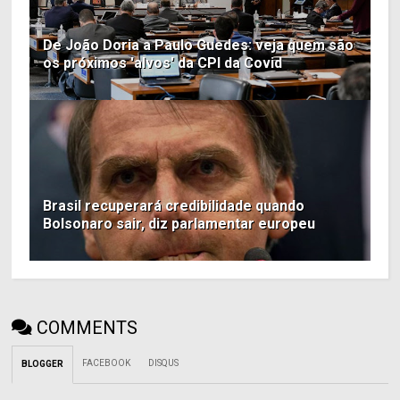
De João Doria a Paulo Guedes: veja quem são
os próximos 'alvos' da CPI da Covid
Brasil recuperará credibilidade quando
Bolsonaro sair, diz parlamentar europeu
COMMENTS
FACEBOOK
DISQUS
BLOGGER